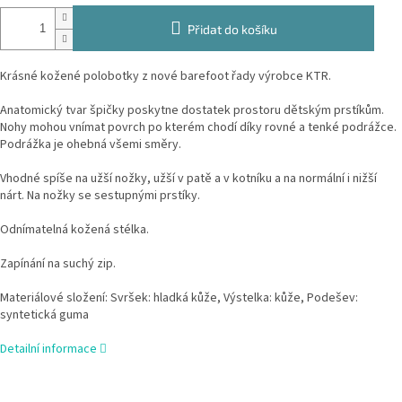
Přidat do košíku
Krásné kožené polobotky z nové barefoot řady výrobce KTR.
Anatomický tvar špičky poskytne dostatek prostoru dětským prstíkům.
Nohy mohou vnímat povrch po kterém chodí díky rovné a tenké podrážce.
Podrážka je ohebná všemi směry.
Vhodné spíše na užší nožky, užší v patě a v kotníku a na normální i nižší
nárt. Na nožky se sestupnými prstíky.
Odnímatelná kožená stélka.
Zapínání na suchý zip.
Materiálové složení: Svršek: hladká kůže, Výstelka: kůže, Podešev:
syntetická guma
Detailní informace