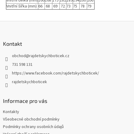
Vnitřní délka (mm)
160
168
175
182
189
194
200
206
Vnitřní šířka (mm)
66
68
69
72
73
75
78
79
Z
á
p
a
Kontakt
t
obchod
@
rajdetskychboticek.cz
í
731 598 131
https://www.facebook.com/rajdetskychboticek/
rajdetskychboticek
Informace pro vás
Kontakty
Všeobecné obchodní podmínky
Podmínky ochrany osobních údajů