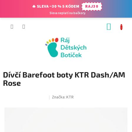
🔥 SLEVA −30 % S KÓDEM
RAJ30
Sleva neplatí na bačkory.
Přejít
NÁKUP
na
obsah
KOŠÍK
Dívčí Barefoot boty KTR Dash/AM
Rose
Značka:
KTR
SALECODE:RAJ30:30:%