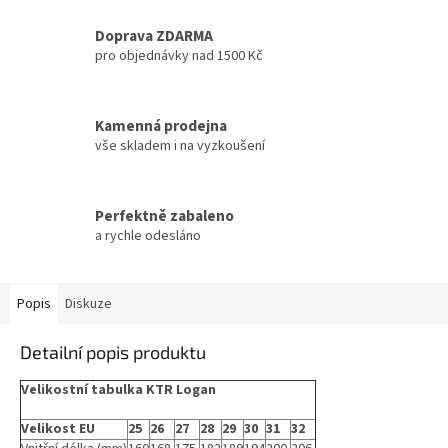
Doprava ZDARMA
pro objednávky nad 1500 Kč
Kamenná prodejna
vše skladem i na vyzkoušení
Perfektně zabaleno
a rychle odesláno
Popis
Diskuze
Detailní popis produktu
Velikostní tabulka KTR Logan
Velikost EU
25
26
27
28
29
30
31
32