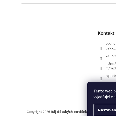
Z
á
p
a
t
Kontakt
í
obcho
cek.cz
731 59
https:
m/rajd
rajdet
Tento web p
vyjadřujete s
Nastaven
Copyright 2026
Ráj dětských botiček
. Všechna práva vy