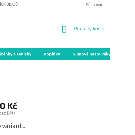
ÍCH ÚDAJŮ
VRÁCENÍ ZBOŽÍ A REKLAMACE
Přihlášení
MOJE OBJEDNÁVKA
NÁKUPNÍ
Prázdný košík
KOŠÍK
átěnky a tenisky
Doplňky
Gumové nazouváky
Holín
0 Kč
 bez DPH
e variantu