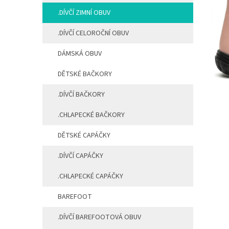
a
.DÍVČÍ ZIMNÍ OBUV
n
e
.DÍVČÍ CELOROČNÍ OBUV
l
DÁMSKÁ OBUV
DĚTSKÉ BAČKORY
.DÍVČÍ BAČKORY
.CHLAPECKÉ BAČKORY
DĚTSKÉ CAPÁČKY
.DÍVČÍ CAPÁČKY
.CHLAPECKÉ CAPÁČKY
BAREFOOT
.DÍVČÍ BAREFOOTOVÁ OBUV