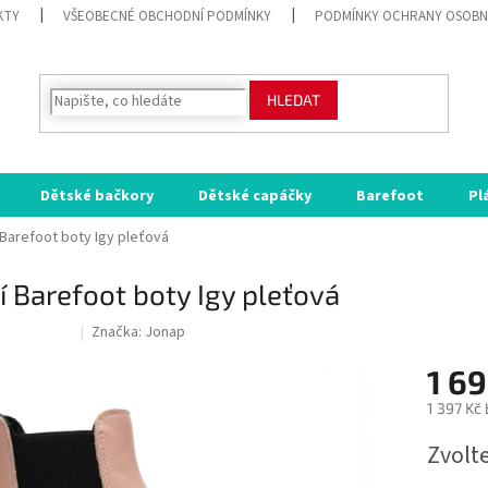
KTY
VŠEOBECNÉ OBCHODNÍ PODMÍNKY
PODMÍNKY OCHRANY OSOBN
HLEDAT
Dětské bačkory
Dětské capáčky
Barefoot
Pl
 Barefoot boty Igy pleťová
í Barefoot boty Igy pleťová
Značka:
Jonap
ODE:RAJ30:30:%
1 69
1 397 Kč
Měrná
Zvolt
cena: