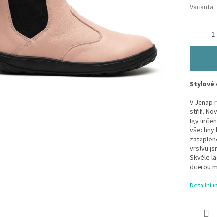
Varianta
Stylové 
V Jonap r
střih.
Nov
Igy určen
všechny h
zateplen
vrstvu js
Skvěle l
dcerou m
Detailní 