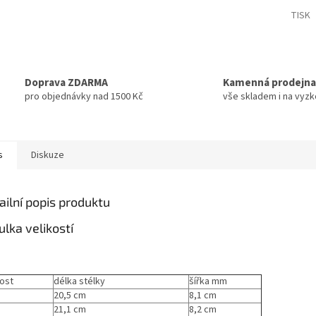
TISK
Doprava ZDARMA
Kamenná prodejna
pro objednávky nad 1500 Kč
vše skladem i na vyz
s
Diskuze
ailní popis produktu
ulka velikostí
kost
délka stélky
šířka mm
20,5 cm
8,1 cm
21,1 cm
8,2 cm