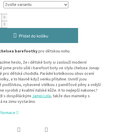
Přidat do košíku
chelsea barefootky
pro dětskou nohu.
azíme heslo, že i dětské boty si zaslouží moderní
ě jsme proto ušili i barefoot boty ve stylu chelsea Jonap
é pro dětská chodidla. Parádní kotníkovou obuv ocení
olky, a to hlavně když venku přituhne. Uvnitř jsou
é podšívkou, vybavené stélkou z paměťové pěny a vnější
me vyrobili z kvalitní italské kůže. A to nejlepší nakonec?
adí s dospěláckými
Jampi Lola
, takže duo maminky s
á na zimu vystaráno.
informace