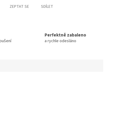
ZEPTAT SE
SDÍLET
Perfektně zabaleno
koušení
a rychle odesláno