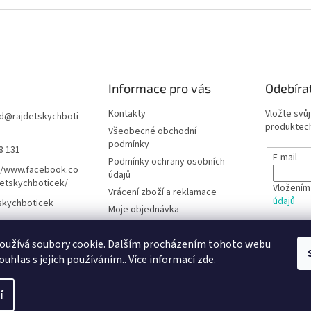
Informace pro vás
Odebíra
Kontakty
Vložte svů
d
@
rajdetskychboti
produktech
Všeobecné obchodní
podmínky
8 131
E-mail
Podmínky ochrany osobních
//www.facebook.co
údajů
etskychboticek/
Vložením
Vrácení zboží a reklamace
údajů
skychboticek
Moje objednávka
Rady pro rodiče
PŘIHL
oužívá soubory cookie. Dalším procházením tohoto webu
Barefoot obuv - Poradna
ouhlas s jejich používáním.. Více informací
zde
.
í
hrazena.