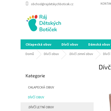
Přejít
KONTA
obchod@rajdetskychboticek.cz
na
obsah
Chlapecká obuv
Dívčí obuv
Dámská obuv
Domů
Dívčí obuv
.Dívčí zimní obuv
Dívčí
P
Dívč
o
Přeskočit
s
Kategorie
kategorie
SALEC
t
r
CHLAPECKÁ OBUV
a
n
DÍVČÍ OBUV
n
í
.DÍVČÍ LETNÍ OBUV
p