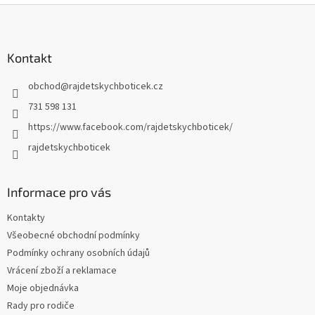
Z
á
p
a
Kontakt
t
obchod
@
rajdetskychboticek.cz
í
731 598 131
https://www.facebook.com/rajdetskychboticek/
rajdetskychboticek
Informace pro vás
Kontakty
Všeobecné obchodní podmínky
Podmínky ochrany osobních údajů
Vrácení zboží a reklamace
Moje objednávka
Rady pro rodiče