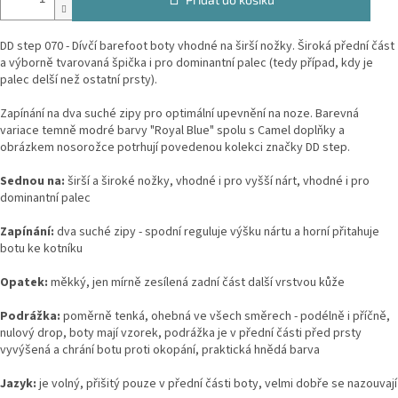
DD step 070 - Dívčí barefoot boty vhodné na širší nožky. Široká přední část
a výborně tvarovaná špička i pro dominantní palec (tedy případ, kdy je
palec delší než ostatní prsty).
Zapínání na dva suché zipy pro optimální upevnění na noze. Barevná
variace temně modré barvy "Royal Blue" spolu s Camel doplňky a
obrázkem nosorožce potrhují povedenou kolekci značky DD step.
Sednou na:
širší a široké nožky, vhodné i pro vyšší nárt, vhodné i pro
dominantní palec
Zapínání:
dva suché zipy - spodní reguluje výšku nártu a horní přitahuje
botu ke kotníku
Opatek:
měkký, jen mírně zesílená zadní část další vrstvou kůže
Podrážka:
poměrně tenká, ohebná ve všech směrech - podélně i příčně,
nulový drop, boty mají vzorek, podrážka je v přední části před prsty
vyvýšená a chrání botu proti okopání, praktická hnědá barva
Jazyk:
je volný, přišitý pouze v přední části boty, velmi dobře se nazouvají