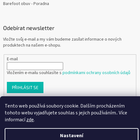
Barefoot obuv - Poradna
Odebírat newsletter
Vložte svůj e-mail a my vám budeme zasílat informace o nových
produktech na našem e-shopu.
E-mail
Vložením e-mailu souhlasíte s
podmínkami ochrany osobních údajů
PŘIHLÁSIT SE
Tento web používá soubory cookie. Dalším procházením
tohoto webu vyjadřujete souhlas s jejich používáním.. Více
Vytvořil Shoptet
informací
zde
.
Copyright 2026
Ráj dětských botiček
. Všechna práva vyhrazena.
Nastavení