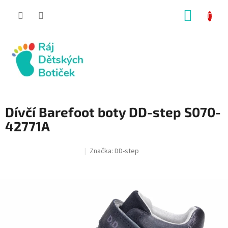
Přejít
NÁKUP
na
obsah
KOŠÍK
Dívčí Barefoot boty DD-step S070-
42771A
Značka:
DD-step
SALECODE:RAJ30:30:%