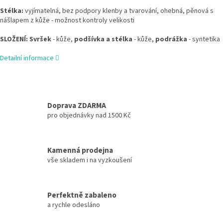
Stélka:
vyjímatelná, bez podpory klenby a tvarování, ohebná, pěnová s
nášlapem z kůže - možnost kontroly velikosti
SLOŽENÍ: Svršek
- kůže,
podšívka a stélka
- kůže,
podrážka
- syntetika
Detailní informace
Doprava ZDARMA
pro objednávky nad 1500 Kč
Kamenná prodejna
vše skladem i na vyzkoušení
Perfektně zabaleno
a rychle odesláno