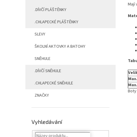
Mají
.DÍVČÍ PLÁŠTĚNKY
Mate
.CHLAPECKÉ PLÁŠTĚNKY
SLEVY
ŠKOLNÍ AKTOVKY A BATOHY
SNĚHULE
Tabu
.DÍVČÍ SNĚHULE
Veli
Max.
.CHLAPECKÉ SNĚHULE
Max.
Boty
ZNAČKY
Vyhledávání