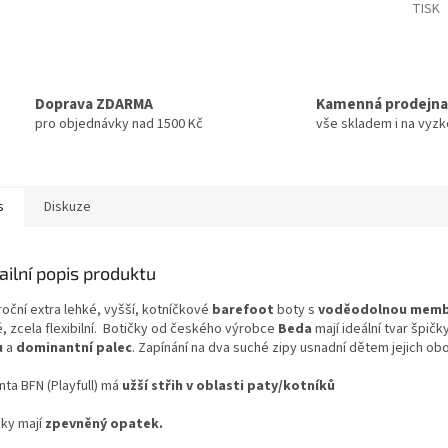
TISK
Doprava ZDARMA
Kamenná prodejna
pro objednávky nad 1500 Kč
vše skladem i na vyz
s
Diskuze
ailní popis produktu
roční extra lehké, vyšší, kotníčkové
barefoot
boty s
voděodolnou
memb
é, zcela flexibilní. Botičky od českého výrobce
Beda
mají ideální tvar špič
u
a
dominantní palec
. Zapínání na dva suché zipy usnadní dětem jejich obo
nta BFN (Playfull) má
užší střih v oblasti paty/kotníků
čky mají
zpevněný opatek.