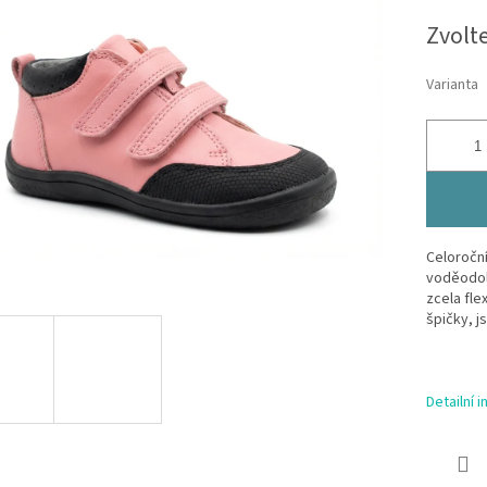
Měrná
Zvolt
cena:
Varianta
Celoroční
voděodoln
zcela fle
špičky, j
Detailní 