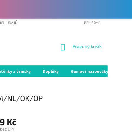
ÍCH ÚDAJŮ
VRÁCENÍ ZBOŽÍ A REKLAMACE
Přihlášení
MOJE OBJEDNÁVKA
NÁKUPNÍ
Prázdný košík
KOŠÍK
átěnky a tenisky
Doplňky
Gumové nazouváky
Holín
/M/NL/OK/OP
9 Kč
 bez DPH