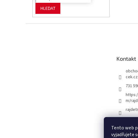
HLEDAT
Z
á
p
a
t
Kontakt
í
obcho
cek.cz
731 59
https:
m/rajd
rajdet
Tento web p
vyjadřujete s