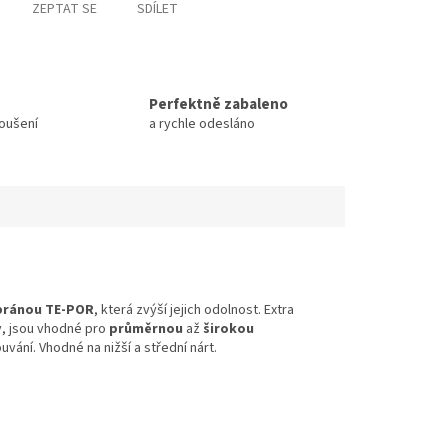
ZEPTAT SE
SDÍLET
Perfektně zabaleno
koušení
a rychle odesláno
ránou TE-POR
, která zvýší jejich odolnost. Extra
ky, jsou vhodné pro
průměrnou
až
širokou
uvání. Vhodné na nižší a střední nárt.