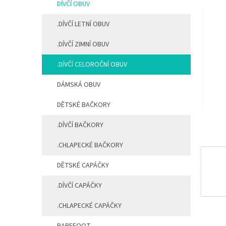
DÍVČÍ OBUV
n
í
.DÍVČÍ LETNÍ OBUV
p
a
.DÍVČÍ ZIMNÍ OBUV
n
e
.DÍVČÍ CELOROČNÍ OBUV
l
DÁMSKÁ OBUV
DĚTSKÉ BAČKORY
.DÍVČÍ BAČKORY
.CHLAPECKÉ BAČKORY
DĚTSKÉ CAPÁČKY
.DÍVČÍ CAPÁČKY
.CHLAPECKÉ CAPÁČKY