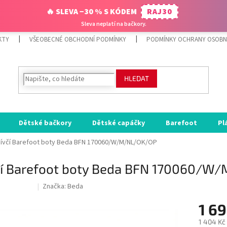
🔥 SLEVA −30 % S KÓDEM
RAJ30
Sleva neplatí na bačkory.
KTY
VŠEOBECNÉ OBCHODNÍ PODMÍNKY
PODMÍNKY OCHRANY OSOBN
HLEDAT
Dětské bačkory
Dětské capáčky
Barefoot
Pl
ívčí Barefoot boty Beda BFN 170060/W/M/NL/OK/OP
čí Barefoot boty Beda BFN 170060/W
Značka:
Beda
ODE:RAJ30:30:%
1 69
1 404 Kč