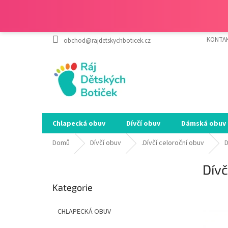
Přejít
KONTA
obchod@rajdetskychboticek.cz
na
obsah
Chlapecká obuv
Dívčí obuv
Dámská obuv
Domů
Dívčí obuv
.Dívčí celoroční obuv
D
P
Dív
o
Přeskočit
s
Kategorie
kategorie
SALEC
t
r
CHLAPECKÁ OBUV
a
n