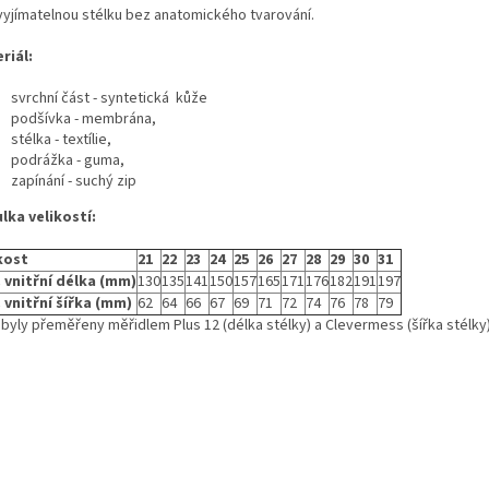
 vyjímatelnou stélku bez anatomického tvarování.
riál:
svrchní část - syntetická kůže
podšívka - membrána,
stélka - textílie,
podrážka - guma,
zapínání - suchý zip
lka velikostí:
kost
21
22
23
24
25
26
27
28
29
30
31
 vnitřní délka (mm)
130
135
141
150
157
165
171
176
182
191
197
 vnitřní šířka (mm)
62
64
66
67
69
71
72
74
76
78
79
 byly přeměřeny měřidlem Plus 12 (délka stélky) a Clevermess (šířka stélky