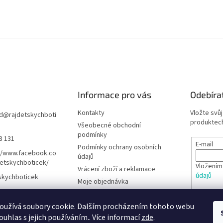
Informace pro vás
Odebíra
Kontakty
Vložte svů
d
@
rajdetskychboti
produktech
Všeobecné obchodní
podmínky
8 131
E-mail
Podmínky ochrany osobních
//www.facebook.co
údajů
etskychboticek/
Vložením
Vrácení zboží a reklamace
údajů
skychboticek
Moje objednávka
Rady pro rodiče
PŘIHL
oužívá soubory cookie. Dalším procházením tohoto webu
Barefoot obuv - Poradna
ouhlas s jejich používáním.. Více informací
zde
.