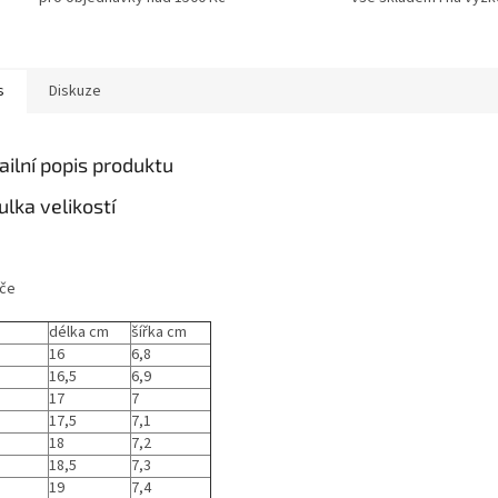
s
Diskuze
ailní popis produktu
ulka velikostí
če
délka cm
šířka cm
16
6,8
16,5
6,9
17
7
17,5
7,1
18
7,2
18,5
7,3
19
7,4