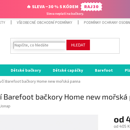
🔥 SLEVA −30 % S KÓDEM
RAJ30
Sleva neplatí na bačkory.
KTY
VŠEOBECNÉ OBCHODNÍ PODMÍNKY
PODMÍNKY OCHRANY OSOBN
HLEDAT
Dětské bačkory
Dětské capáčky
Barefoot
Pl
ívčí Barefoot bačkory Home new mořská panna
čí Barefoot bačkory Home new mořská
Jonap
od
od
405 K