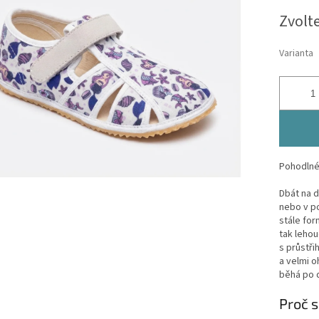
Měrná
Zvolt
cena:
Varianta
Pohodlné
Dbát na d
nebo v po
stále for
tak lehou
s průstři
a velmi o
běhá po d
Proč s