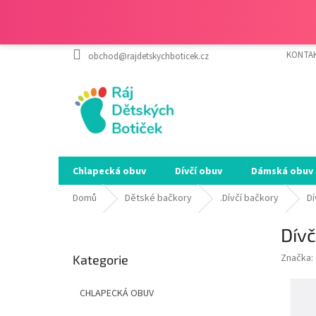
Přejít
KONTA
obchod@rajdetskychboticek.cz
na
obsah
Chlapecká obuv
Dívčí obuv
Dámská obuv
Domů
Dětské bačkory
.Dívčí bačkory
D
P
Dív
o
Přeskočit
s
Značka:
Kategorie
kategorie
t
r
CHLAPECKÁ OBUV
a
n