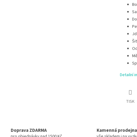
Bo
Sa
Do
Pe
Jd
Ši
Od
Mě
Sp
Detailní 
TISK
Doprava ZDARMA
Kamenná prodejna
pro objednávky nad 1500 Kč
vše skladem i na vyz