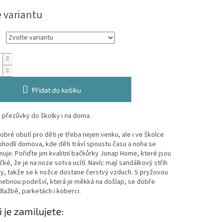
e variantu
Přidat do košíku
 přezůvky do školky i na doma.
obré obutí pro děti je třeba nejen venku, ale i ve školce
hodlí domova, kde děti tráví spoustu času a noha se
muje. Pořiďte jim kvalitní bačkůrky Jonap Home, které jsou
čké, že je na noze sotva ucítí. Navíc mají sandálkový střih
hy, takže se k nožce dostane čerstvý vzduch. S pryžovou
hebnou podešví, která je měkká na došlap, se dobře
lažbě, parketách i koberci.
i je zamilujete: