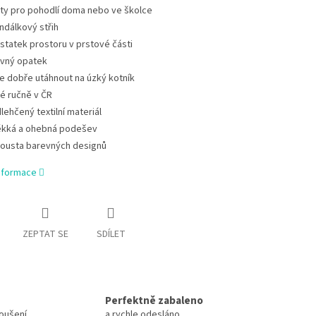
ty pro pohodlí doma nebo ve školce
ndálkový střih
statek prostoru v prstové části
vný opatek
e dobře utáhnout na úzký kotník
té ručně v ČR
lehčený textilní materiál
kká a ohebná podešev
ousta barevných designů
informace
ZEPTAT SE
SDÍLET
Perfektně zabaleno
koušení
a rychle odesláno