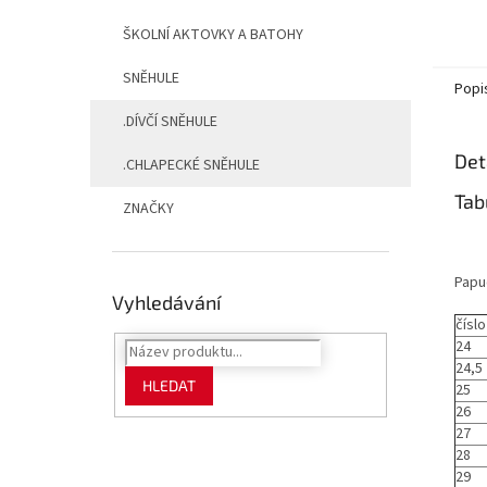
ŠKOLNÍ AKTOVKY A BATOHY
SNĚHULE
Popi
.DÍVČÍ SNĚHULE
Det
.CHLAPECKÉ SNĚHULE
Tab
ZNAČKY
Papu
Vyhledávání
číslo
24
24,5
HLEDAT
25
26
27
28
29