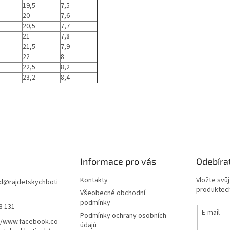
19,5
7,5
20
7,6
20,5
7,7
21
7,8
21,5
7,9
22
8
22,5
8,2
23,2
8,4
Informace pro vás
Odebíra
Kontakty
Vložte svů
d
@
rajdetskychboti
produktech
Všeobecné obchodní
podmínky
8 131
E-mail
Podmínky ochrany osobních
//www.facebook.co
údajů