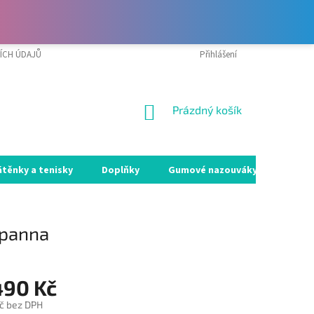
ÍCH ÚDAJŮ
VRÁCENÍ ZBOŽÍ A REKLAMACE
Přihlášení
MOJE OBJEDNÁVKA
NÁKUPNÍ
Prázdný košík
KOŠÍK
átěnky a tenisky
Doplňky
Gumové nazouváky
Holín
 panna
490 Kč
č
bez DPH