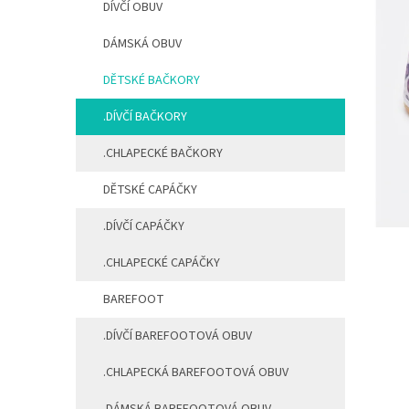
DÍVČÍ OBUV
n
í
DÁMSKÁ OBUV
p
a
DĚTSKÉ BAČKORY
n
e
.DÍVČÍ BAČKORY
l
.CHLAPECKÉ BAČKORY
DĚTSKÉ CAPÁČKY
.DÍVČÍ CAPÁČKY
.CHLAPECKÉ CAPÁČKY
BAREFOOT
.DÍVČÍ BAREFOOTOVÁ OBUV
.CHLAPECKÁ BAREFOOTOVÁ OBUV