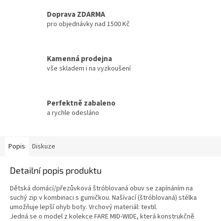
Doprava ZDARMA
pro objednávky nad 1500 Kč
Kamenná prodejna
vše skladem i na vyzkoušení
Perfektně zabaleno
a rychle odesláno
Popis
Diskuze
Detailní popis produktu
Dětská domácí/přezůvková štróblovaná obuv se zapínáním na
suchý zip v kombinaci s gumičkou. Našívací (štróblovaná) stélka
umožňuje lepší ohyb boty. Vrchový materiál: textil.
Jedná se o model z kolekce FARE MID-WIDE, která konstrukčně