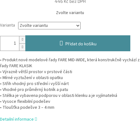
446 Kč bez DPH
Měrná
Zvolte variantu
cena:
Varianta
Přidat do košíku
• Produkt nové modelové řady FARE MID-WIDE, která konstrukčně vychází z
řady FARE KLASIK
• Výrazně větší prostor v prstové části
• Mírné vyztužení v oblasti opatku
• Střih vhodný pro střední i vyšší nárt
• Vhodné pro průměrný kotník a patu
• Stélka je vybavena podporou v oblasti klenku a je vyjímatelná
• Vysoce flexibilní podešev
• Tloušťka podešve 3 – 4 mm
Detailní informace