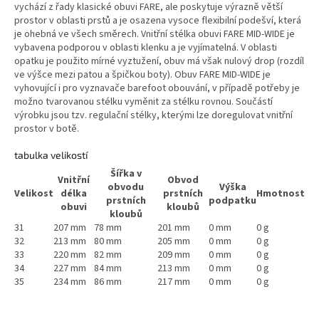
vychází z řady klasické obuvi FARE, ale poskytuje výrazně větší
prostor v oblasti prstů a je osazena vysoce flexibilní podešví, která
je ohebná ve všech směrech. Vnitřní stélka obuvi FARE MID-WIDE je
vybavena podporou v oblasti klenku a je vyjímatelná. V oblasti
opatku je použito mírné vyztužení, obuv má však nulový drop (rozdíl
ve výšce mezi patou a špičkou boty). Obuv FARE MID-WIDE je
vyhovující i pro vyznavače barefoot obouvání, v případě potřeby je
možno tvarovanou stélku vyměnit za stélku rovnou. Součástí
výrobku jsou tzv. regulační stélky, kterými lze doregulovat vnitřní
prostor v botě.
tabulka velikostí
Šířka v
Vnitřní
Obvod
obvodu
Výška
Velikost
délka
prstních
Hmotnost
prstních
podpatku
obuvi
kloubů
kloubů
31
207 mm
78 mm
201 mm
0 mm
0 g
32
213 mm
80 mm
205 mm
0 mm
0 g
33
220 mm
82 mm
209 mm
0 mm
0 g
34
227 mm
84 mm
213 mm
0 mm
0 g
35
234 mm
86 mm
217 mm
0 mm
0 g