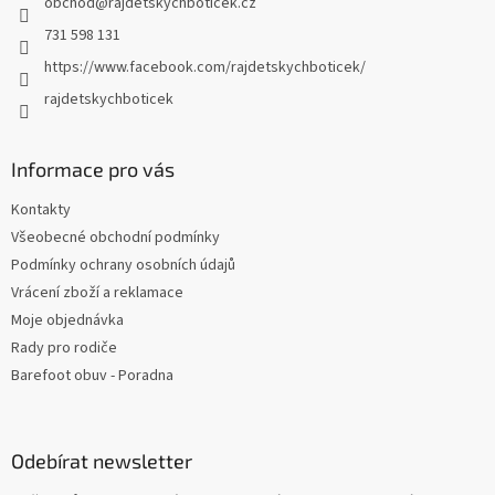
obchod
@
rajdetskychboticek.cz
í
731 598 131
https://www.facebook.com/rajdetskychboticek/
rajdetskychboticek
Informace pro vás
Kontakty
Všeobecné obchodní podmínky
Podmínky ochrany osobních údajů
Vrácení zboží a reklamace
Moje objednávka
Rady pro rodiče
Barefoot obuv - Poradna
Odebírat newsletter