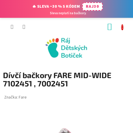
🔥 SLEVA −30 % S KÓDEM
RAJ30
Sleva neplatí na bačkory.
Přejít
NÁKUP
na
obsah
KOŠÍK
Dívčí bačkory FARE MID-WIDE
7102451 , 7002451
Značka:
Fare