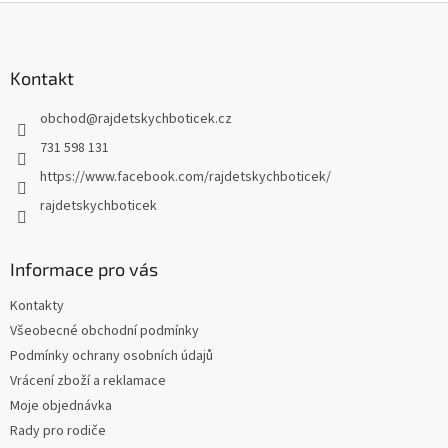
Z
á
p
a
Kontakt
t
obchod
@
rajdetskychboticek.cz
í
731 598 131
https://www.facebook.com/rajdetskychboticek/
rajdetskychboticek
Informace pro vás
Kontakty
Všeobecné obchodní podmínky
Podmínky ochrany osobních údajů
Vrácení zboží a reklamace
Moje objednávka
Rady pro rodiče