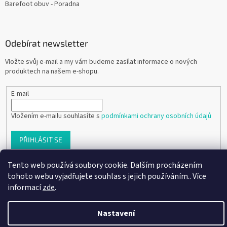
Barefoot obuv - Poradna
Odebírat newsletter
Vložte svůj e-mail a my vám budeme zasílat informace o nových
produktech na našem e-shopu.
E-mail
Vložením e-mailu souhlasíte s
podmínkami ochrany osobních údajů
PŘIHLÁSIT SE
Tento web používá soubory cookie. Dalším procházením
tohoto webu vyjadřujete souhlas s jejich používáním.. Více
Vytvořil Shoptet
informací
zde
.
Nastavení
Copyright 2026
Ráj dětských botiček
. Všechna práva vyhrazena.