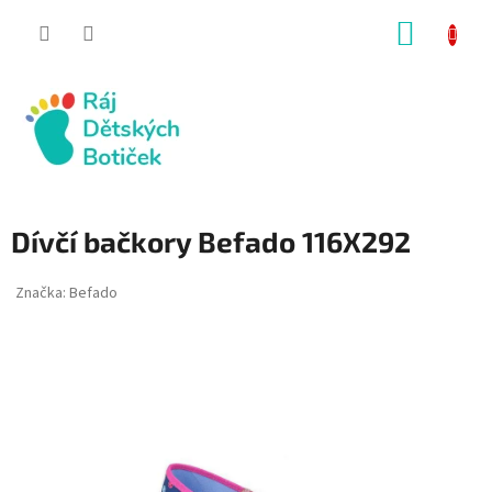
Přejít
NÁKUP
na
obsah
KOŠÍK
Dívčí bačkory Befado 116X292
Značka:
Befado