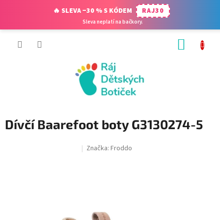
🔥 SLEVA −30 % S KÓDEM
RAJ30
Sleva neplatí na bačkory.
Přejít
NÁKUP
na
obsah
KOŠÍK
Dívčí Baarefoot boty G3130274-5
Značka:
Froddo
SALECODE:RAJ30:30:%