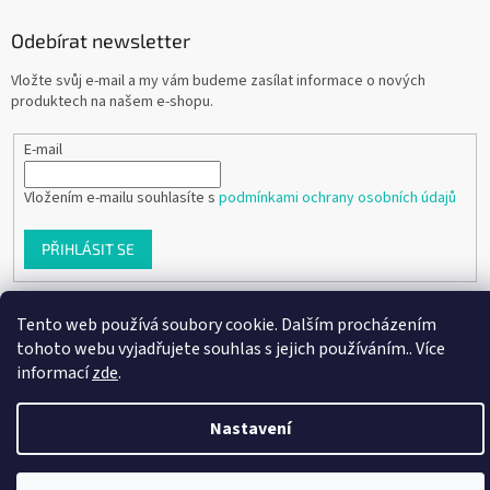
Odebírat newsletter
Vložte svůj e-mail a my vám budeme zasílat informace o nových
produktech na našem e-shopu.
E-mail
Vložením e-mailu souhlasíte s
podmínkami ochrany osobních údajů
PŘIHLÁSIT SE
Tento web používá soubory cookie. Dalším procházením
Vytvořil Shoptet
tohoto webu vyjadřujete souhlas s jejich používáním.. Více
informací
zde
.
Copyright 2026
Ráj dětských botiček
. Všechna práva vyhrazena.
Nastavení