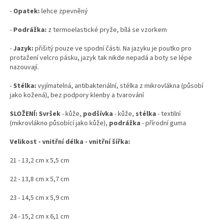
-
Opatek:
lehce zpevněný
-
Podrážka:
z termoelastické pryže, bílá se vzorkem
-
Jazyk:
přišitý pouze ve spodní části. Na jazyku je poutko pro
protažení velcro pásku, jazyk tak nikde nepadá a boty se lépe
nazouvají.
-
Stélka:
vyjímatelná, antibakteriální, stélka z mikrovlákna (působí
jako kožená), bez podpory klenby a tvarování
SLOŽENÍ: Svršek
- kůže,
podšívka
- kůže,
stélka
- textilní
(mikrovlákno působící jako kůže),
podrážka
- přírodní guma
Velikost - vnitřní délka - vnitřní šířka:
21 - 13,2 cm x 5,5 cm
22 - 13,8 cm x 5,7 cm
23 - 14,5 cm x 5,9 cm
24 - 15,2 cm x 6,1 cm