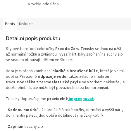
a rychle odesláno
Popis
Diskuze
Detailní popis produktu
Stylové barefoot celoročky
Froddo Zeru
Tenisky sednou na užší
až normální nožku a zvládnou i vyšší nárt. Díky zapínání na suchý zip
se snadno obouvají i dětem ve školce.
Bota je tvořená kombinací
hladké a broušené kůže
, která je velmi
odolná. Přirozeně
odpuzuje vodu
, takže zvládne i mokrou
trávu.
Podrážka z termoelastické pryže
se vzorkem neklouže, je
dobře ohebná, ale může být považována i za kompromisní.
Tenisky doporučujeme
pravidelně
impregnovat
.
-
Sednou na:
úzké až normálně široké nožky, normální a vyšší nárt,
dominantní palec, jdou dobře dotáhnout i na ůzký kotník
-
Zapínání:
suchý zip