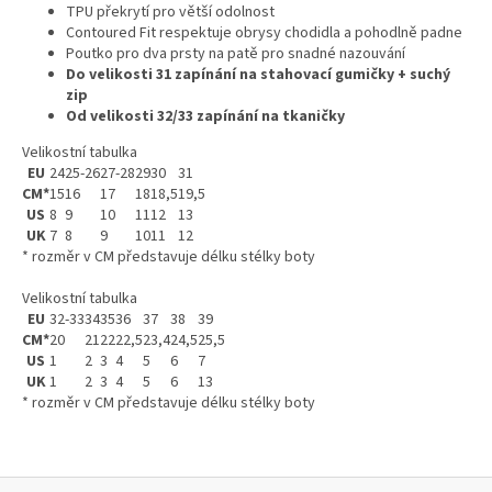
TPU překrytí pro větší odolnost
Contoured Fit respektuje obrysy chodidla a pohodlně padne
Poutko pro dva prsty na patě pro snadné nazouvání
Do velikosti 31 zapínání na stahovací gumičky + suchý
zip
Od velikosti 32/33 zapínání na tkaničky
Velikostní tabulka
EU
24
25-26
27-28
29
30
31
CM*
15
16
17
18
18,5
19,5
US
8
9
10
11
12
13
UK
7
8
9
10
11
12
* rozměr v CM představuje délku stélky boty
Velikostní tabulka
EU
32-33
34
35
36
37
38
39
CM*
20
21
22
22,5
23,4
24,5
25,5
US
1
2
3
4
5
6
7
UK
1
2
3
4
5
6
13
* rozměr v CM představuje délku stélky boty
Z