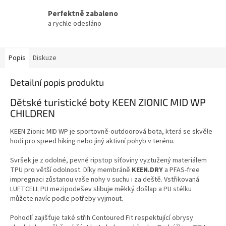
Perfektně zabaleno
a rychle odesláno
Popis
Diskuze
Detailní popis produktu
Dětské turistické boty KEEN ZIONIC MID WP
CHILDREN
KEEN Zionic MID WP je sportovně-outdoorová bota, která se skvěle
hodí pro speed hiking nebo jiný aktivní pohyb v terénu.
Svršek je z odolné, pevné ripstop síťoviny vyztužený materiálem
TPU pro větší odolnost. Díky membráně
KEEN.DRY
a PFAS-free
impregnaci zůstanou vaše nohy v suchu i za deště. Vstřikovaná
LUFTCELL PU mezipodešev slibuje měkký došlap a PU stélku
můžete navíc podle potřeby vyjmout.
Pohodlí zajišťuje také střih Contoured Fit respektující obrysy