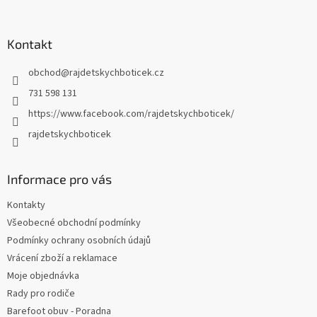
á
p
a
Kontakt
t
obchod
@
rajdetskychboticek.cz
í
731 598 131
https://www.facebook.com/rajdetskychboticek/
rajdetskychboticek
Informace pro vás
Kontakty
Všeobecné obchodní podmínky
Podmínky ochrany osobních údajů
Vrácení zboží a reklamace
Moje objednávka
Rady pro rodiče
Barefoot obuv - Poradna