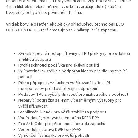
chodidel a změkčená část boty kolem achilovky. Podrážka z TPU se
4 mm hlubokým vícesměrným vzorkem zaručuje dobrý záběr a
bezpečný pohyb v nezpevněném terénu.
Vnitřek boty je ošetřen ekologicky ohleduplnou technologií ECO
ODOR CONTROL, která omezuje vznik mikroplísní a zápachu.
Svršek z pevné ripstop síťoviny s TPU překryvy pro odolnou
a lehkou podporu
Rychleschnoucí podšívka pro aktivní použití
Vyjímatelná PU stélka s podporou klenby pro dlouhotrvající
pohodlí
Přímo připojená, vzduchem vstřikovaná Luftcell PU
mezipodešev pro dlouhotrvající odpružení
Podešev TPU s vyšší přilnavostí pro nízkou váhu a odolnost
Nebarvící podrážka se 4mm vícesměrnými výstupky pro
vyšší přilnavost
Stabilizační klenek pro větší stabilitu a podporu
Voděodolná, prodyšná membrána KEEN.DRY
Eco Anti-Odor pro přirozenou kontrolu zápachu
Voděodolná úprava DWR bez PFAS
Vyměkčení achilovky pro větší pohodlí