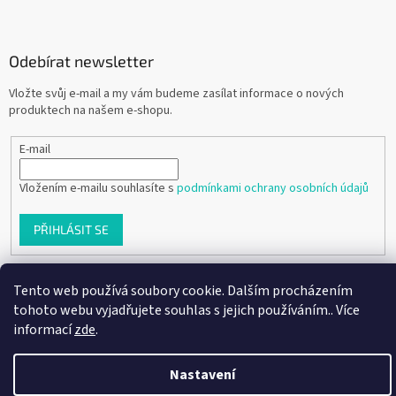
Odebírat newsletter
Vložte svůj e-mail a my vám budeme zasílat informace o nových
produktech na našem e-shopu.
E-mail
Vložením e-mailu souhlasíte s
podmínkami ochrany osobních údajů
PŘIHLÁSIT SE
Tento web používá soubory cookie. Dalším procházením
Vytvořil Shoptet
tohoto webu vyjadřujete souhlas s jejich používáním.. Více
informací
zde
.
Copyright 2026
Ráj dětských botiček
. Všechna práva vyhrazena.
Nastavení