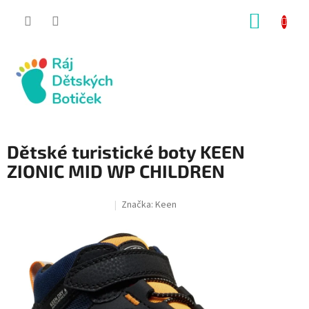
Přejít
NÁKUP
na
obsah
KOŠÍK
Dětské turistické boty KEEN
ZIONIC MID WP CHILDREN
Značka:
Keen
SALECODE:RAJ30:30:%