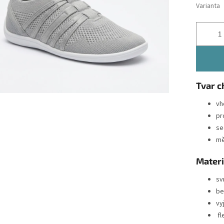
Varianta
Tvar c
vh
pr
se
mě
Materi
sv
be
vy
fl