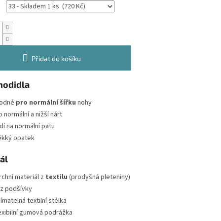
Přidat do košíku
hodidla
odné
pro normální šířku
nohy
o normální a nižší nárt
dí na normální patu
kký opatek
ál
rchní materiál z
textilu
(prodyšná pleteniny)
z podšívky
jímatelná textilní stélka
exibilní gumová podrážka