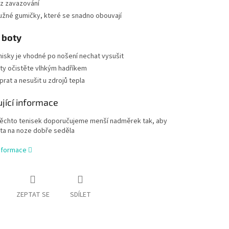
z zavazování
užné gumičky, které se snadno obouvají
 boty
nisky je vhodné po nošení nechat vysušit
ty očistěte vlhkým hadříkem
prat a nesušit u zdrojů tepla
jící informace
těchto tenisek doporučujeme menší nadměrek tak, aby
ta na noze dobře seděla
informace
ZEPTAT SE
SDÍLET