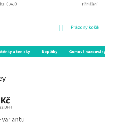
ÍCH ÚDAJŮ
VRÁCENÍ ZBOŽÍ A REKLAMACE
Přihlášení
MOJE OBJEDNÁVKA
NÁKUPNÍ
Prázdný košík
KOŠÍK
átěnky a tenisky
Doplňky
Gumové nazouváky
Holín
ey
 Kč
ez DPH
e variantu