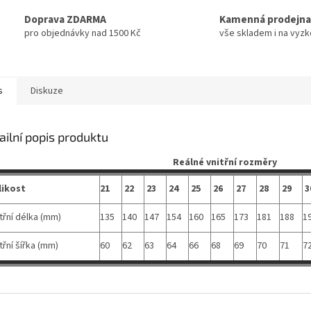
Doprava ZDARMA
Kamenná prodejna
pro objednávky nad 1500 Kč
vše skladem i na vyz
s
Diskuze
ailní popis produktu
Reálné vnitřní rozměry
likost
21
22
23
24
25
26
27
28
29
3
třní délka (mm)
135
140
147
154
160
165
173
181
188
1
třní šířka (mm)
60
62
63
64
66
68
69
70
71
7