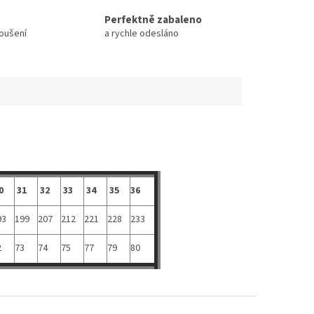
Perfektně zabaleno
koušení
a rychle odesláno
0
31
32
33
34
35
36
93
199
207
212
221
228
233
2
73
74
75
77
79
80