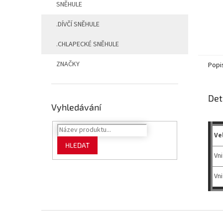
SNĚHULE
.DÍVČÍ SNĚHULE
.CHLAPECKÉ SNĚHULE
ZNAČKY
Popi
Det
Vyhledávání
Ve
HLEDAT
Vni
Vni
Z