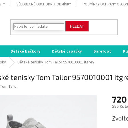
KTY
VŠEOBECNÉ OBCHODNÍ PODMÍNKY
PODMÍNKY OCHRANY OSOBN
HLEDAT
Dětské bačkory
Dětské capáčky
Barefoot
Pl
isky
Dětské tenisky Tom Tailor 9570010001 itgrey
ké tenisky Tom Tailor 9570010001 itgr
Tom Tailor
720
595 Kč b
Měrná
Zvolt
cena: