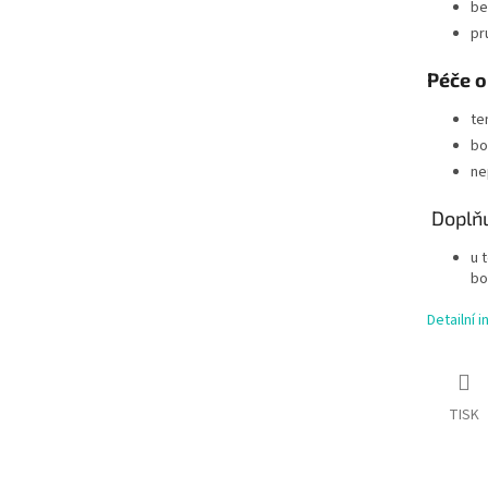
be
pr
Péče o
te
bo
ne
Doplňu
u 
bo
Detailní 
TISK