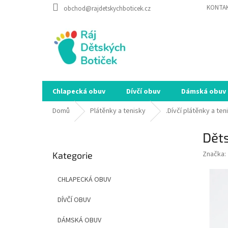
Přejít
KONTA
obchod@rajdetskychboticek.cz
na
obsah
Chlapecká obuv
Dívčí obuv
Dámská obuv
Domů
Plátěnky a tenisky
.Dívčí plátěnky a ten
P
Děts
o
Přeskočit
s
Značka:
Kategorie
kategorie
t
r
CHLAPECKÁ OBUV
a
n
DÍVČÍ OBUV
n
í
DÁMSKÁ OBUV
p