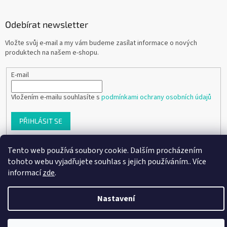
Odebírat newsletter
Vložte svůj e-mail a my vám budeme zasílat informace o nových
produktech na našem e-shopu.
E-mail
Vložením e-mailu souhlasíte s
podmínkami ochrany osobních údajů
PŘIHLÁSIT SE
Tento web používá soubory cookie. Dalším procházením
tohoto webu vyjadřujete souhlas s jejich používáním.. Více
Vytvořil Shoptet
informací
zde
.
Copyright 2026
Ráj dětských botiček
. Všechna práva vyhrazena.
Nastavení