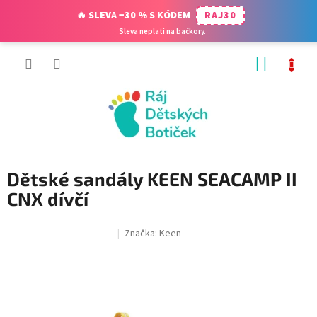
🔥 SLEVA −30 % S KÓDEM
RAJ30
Sleva neplatí na bačkory.
Přejít
NÁKUP
na
obsah
KOŠÍK
Dětské sandály KEEN SEACAMP II
CNX dívčí
Značka:
Keen
SALECODE:RAJ30:30:%