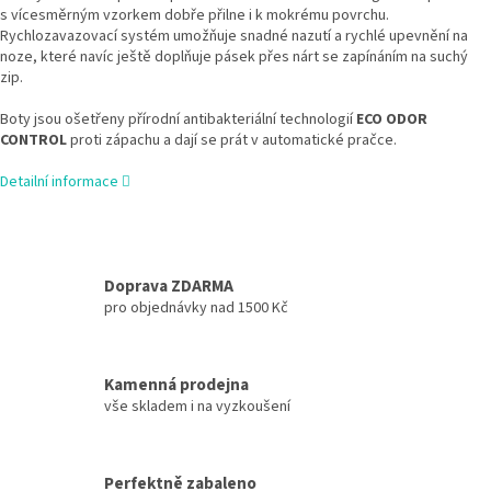
s vícesměrným vzorkem dobře přilne i k mokrému povrchu.
Rychlozavazovací systém umožňuje snadné nazutí a rychlé upevnění na
noze, které navíc ještě doplňuje pásek přes nárt se zapínáním na suchý
zip.
Boty jsou ošetřeny přírodní antibakteriální technologií
ECO ODOR
CONTROL
proti zápachu a dají se prát v automatické pračce.
Detailní informace
Doprava ZDARMA
pro objednávky nad 1500 Kč
Kamenná prodejna
vše skladem i na vyzkoušení
Perfektně zabaleno