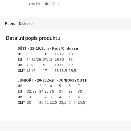
a rychle odesláno
Popis
Diskuze
Detailní popis produktu
DĚTI - 15-19,5cm - Kids/Children
US
8
9
10
11
12
13
EU
24
25/26
27/28
29
30
31
UK
7
8
9
10
11
12
CM*
15
16
17
18
18,5
19,5
JUNIOŘI - 20-25,5cm - JUNIOR/YOUTH
US
1
2
3
4
5
6
7
EU
32/33
34
35
36
37
38
39
UK
13
1
2
3
4
5
6
CM*
20
21
22
22,5
23,5
24,5
25,5
Z
á