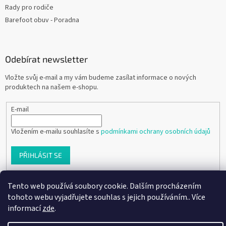
Rady pro rodiče
Barefoot obuv - Poradna
Odebírat newsletter
Vložte svůj e-mail a my vám budeme zasílat informace o nových
produktech na našem e-shopu.
E-mail
Vložením e-mailu souhlasíte s
podmínkami ochrany osobních údajů
PŘIHLÁSIT SE
Tento web používá soubory cookie. Dalším procházením
tohoto webu vyjadřujete souhlas s jejich používáním.. Více
Vytvořil Shoptet
informací
zde
.