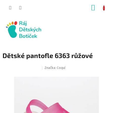
Přejít
NÁKUP
na
obsah
KOŠÍK
Dětské pantofle 6363 růžové
Značka:
Coquí
SALECODE:RAJ30:30:%