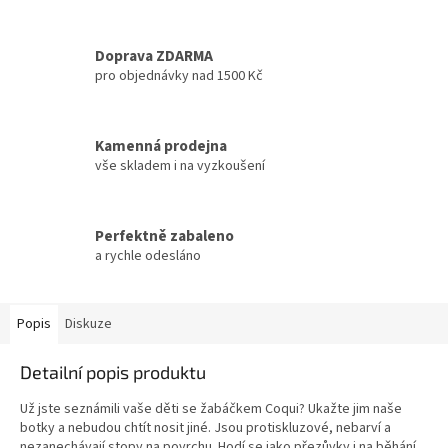
Doprava ZDARMA
pro objednávky nad 1500 Kč
Kamenná prodejna
vše skladem i na vyzkoušení
Perfektně zabaleno
a rychle odesláno
Popis
Diskuze
Detailní popis produktu
Už jste seznámili vaše děti se žabáčkem Coqui? Ukažte jim naše
botky a nebudou chtít nosit jiné. Jsou protiskluzové, nebarví a
nezanechávají stopy na povrchu. Hodí se jako přezůvky i na běhání