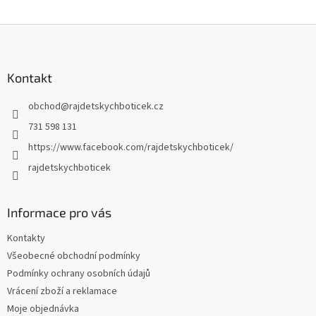
Z
á
p
a
Kontakt
t
obchod
@
rajdetskychboticek.cz
í
731 598 131
https://www.facebook.com/rajdetskychboticek/
rajdetskychboticek
Informace pro vás
Kontakty
Všeobecné obchodní podmínky
Podmínky ochrany osobních údajů
Vrácení zboží a reklamace
Moje objednávka