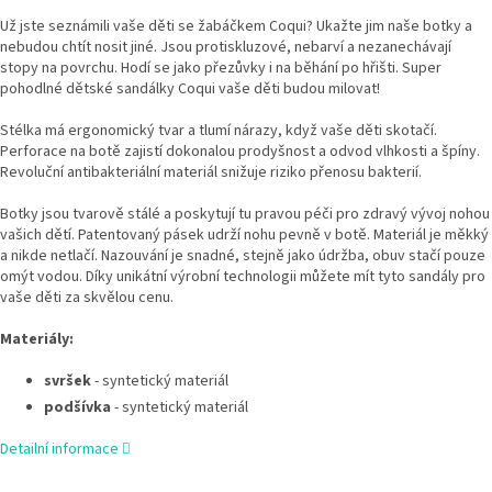
Už jste seznámili vaše děti se žabáčkem Coqui? Ukažte jim naše botky a
nebudou chtít nosit jiné. Jsou protiskluzové, nebarví a nezanechávají
stopy na povrchu. Hodí se jako přezůvky i na běhání po hřišti. Super
pohodlné dětské sandálky Coqui vaše děti budou milovat!
Stélka má ergonomický tvar a tlumí nárazy, když vaše děti skotačí.
Perforace na botě zajistí dokonalou prodyšnost a odvod vlhkosti a špíny.
Revoluční antibakteriální materiál snižuje riziko přenosu bakterií.
Botky jsou tvarově stálé a poskytují tu pravou péči pro zdravý vývoj nohou
vašich dětí. Patentovaný pásek udrží nohu pevně v botě. Materiál je měkký
a nikde netlačí. Nazouvání je snadné, stejně jako údržba, obuv stačí pouze
omýt vodou. Díky unikátní výrobní technologii můžete mít tyto sandály pro
vaše děti za skvělou cenu.
Materiály:
svršek
- syntetický materiál
podšívka
- syntetický materiál
Detailní informace