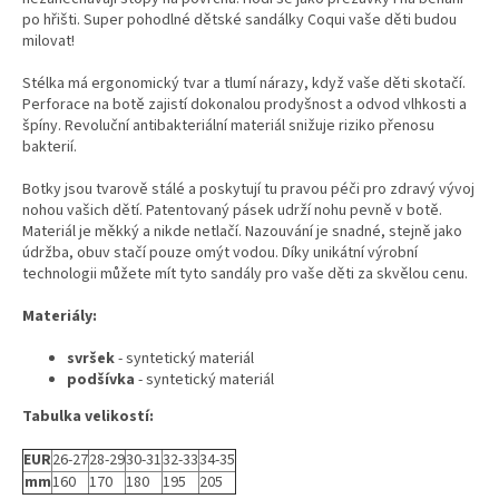
po hřišti. Super pohodlné dětské sandálky Coqui vaše děti budou
milovat!
Stélka má ergonomický tvar a tlumí nárazy, když vaše děti skotačí.
Perforace na botě zajistí dokonalou prodyšnost a odvod vlhkosti a
špíny. Revoluční antibakteriální materiál snižuje riziko přenosu
bakterií.
Botky jsou tvarově stálé a poskytují tu pravou péči pro zdravý vývoj
nohou vašich dětí. Patentovaný pásek udrží nohu pevně v botě.
Materiál je měkký a nikde netlačí. Nazouvání je snadné, stejně jako
údržba, obuv stačí pouze omýt vodou. Díky unikátní výrobní
technologii můžete mít tyto sandály pro vaše děti za skvělou cenu.
Materiály:
svršek
- syntetický materiál
podšívka
- syntetický materiál
Tabulka velikostí:
EUR
26-27
28-29
30-31
32-33
34-35
mm
160
170
180
195
205