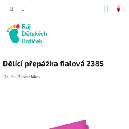
Přejít
NÁKUP
na
obsah
KOŠÍK
Dělící přepážka fialová 2385
Značka:
Zdravá lahev