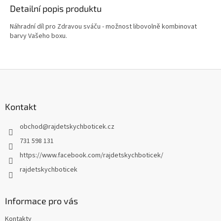
Detailní popis produktu
Náhradní díl pro Zdravou sváču - možnost libovolně kombinovat
barvy Vašeho boxu.
Z
á
p
a
Kontakt
t
obchod
@
rajdetskychboticek.cz
í
731 598 131
https://www.facebook.com/rajdetskychboticek/
rajdetskychboticek
Informace pro vás
Kontakty