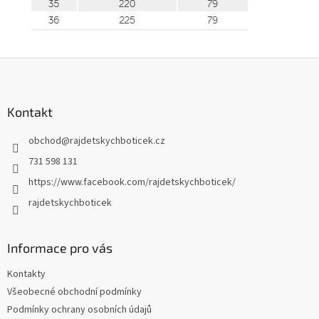
Z
á
p
a
Kontakt
t
obchod
@
rajdetskychboticek.cz
í
731 598 131
https://www.facebook.com/rajdetskychboticek/
rajdetskychboticek
Informace pro vás
Kontakty
Všeobecné obchodní podmínky
Podmínky ochrany osobních údajů