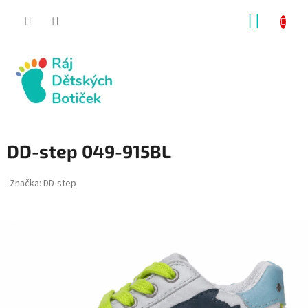
Přejít
NÁKUP
na
obsah
KOŠÍK
DD-step 049-915BL
Značka:
DD-step