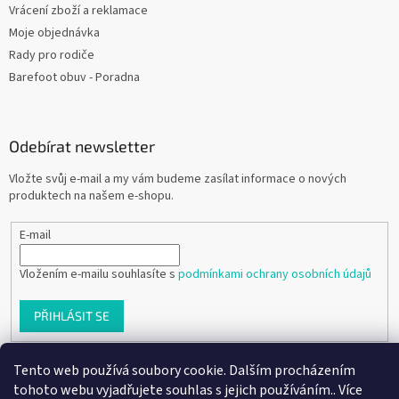
Vrácení zboží a reklamace
Moje objednávka
Rady pro rodiče
Barefoot obuv - Poradna
Odebírat newsletter
Vložte svůj e-mail a my vám budeme zasílat informace o nových
produktech na našem e-shopu.
E-mail
Vložením e-mailu souhlasíte s
podmínkami ochrany osobních údajů
PŘIHLÁSIT SE
Tento web používá soubory cookie. Dalším procházením
tohoto webu vyjadřujete souhlas s jejich používáním.. Více
Vytvořil Shoptet