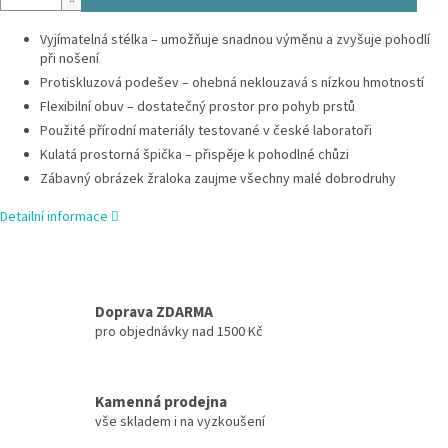
Vyjímatelná stélka – umožňuje snadnou výměnu a zvyšuje pohodlí
při nošení
Protiskluzová podešev – ohebná neklouzavá s nízkou hmotností
Flexibilní obuv – dostatečný prostor pro pohyb prstů
Použité přírodní materiály testované v české laboratoři
Kulatá prostorná špička – přispěje k pohodlné chůzi
Zábavný obrázek žraloka zaujme všechny malé dobrodruhy
Detailní informace
Doprava ZDARMA
pro objednávky nad 1500 Kč
Kamenná prodejna
vše skladem i na vyzkoušení