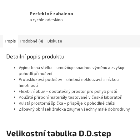
Perfektně zabaleno
a rychle odesláno
Popis
Podobné (4)
Diskuze
Detailní popis produktu
Vyjímatelná stélka – umožňuje snadnou výměnu a zvyšuje
pohodlí při nošení
Protiskluzová podešev – ohebná neklouzavá s nízkou
hmotností
Flexibilní obuv – dostatečný prostor pro pohyb prstů
Použité přírodní materiály testované v české laboratoři
Kulatá prostorná špička – přispěje k pohodlné chůzi
Zábavný obrázek žraloka zaujme všechny malé dobrodruhy
Velikostní tabulka D.D.step