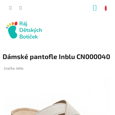
Přejít
NÁKUP
na
obsah
KOŠÍK
Dámské pantofle Inblu CN000040
Značka:
Inblu