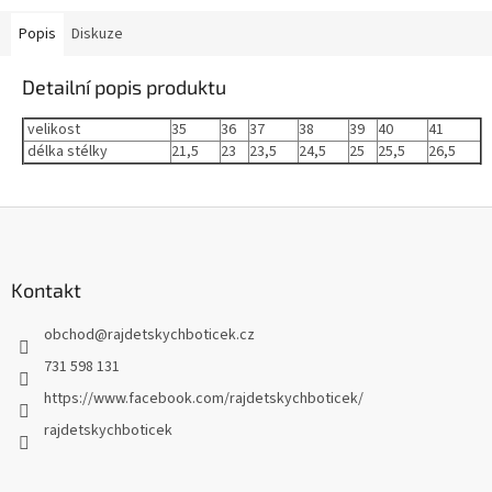
Popis
Diskuze
Detailní popis produktu
velikost
35
36
37
38
39
40
41
délka stélky
21,5
23
23,5
24,5
25
25,5
26,5
Z
á
p
a
Kontakt
t
obchod
@
rajdetskychboticek.cz
í
731 598 131
https://www.facebook.com/rajdetskychboticek/
rajdetskychboticek