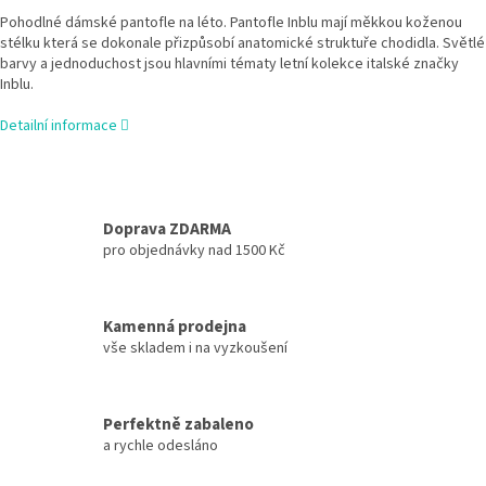
Pohodlné dámské pantofle na léto. Pantofle Inblu
mají měkkou koženou
stélku
která se dokonale přizpůsobí anatomické struktuře chodidla. Světlé
barvy a jednoduchost jsou hlavními tématy letní kolekce italské značky
Inblu.
Detailní informace
Doprava ZDARMA
pro objednávky nad 1500 Kč
Kamenná prodejna
vše skladem i na vyzkoušení
Perfektně zabaleno
a rychle odesláno