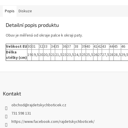
Popis
Diskuze
Detailní popis produktu
Obuv je měřená od okraje palce k okraji paty.
Velikost EU
30
31
32
33
34
35
36
37
38
39
40
41
42
43
44
45
46
Délka
19
19,5
20
20,5
21
21,5
23
23,5
24,5
25
25,5
26
27
27,5
28
28,5
29,
stélky (cm)
Z
á
p
a
Kontakt
t
obchod
@
rajdetskychboticek.cz
í
731 598 131
https://www.facebook.com/rajdetskychboticek/