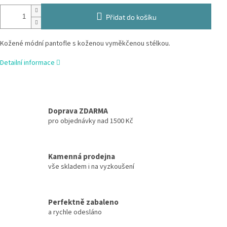
Přidat do košíku
Kožené módní pantofle s koženou vyměkčenou stélkou.
Detailní informace
Doprava ZDARMA
pro objednávky nad 1500 Kč
Kamenná prodejna
vše skladem i na vyzkoušení
Perfektně zabaleno
a rychle odesláno