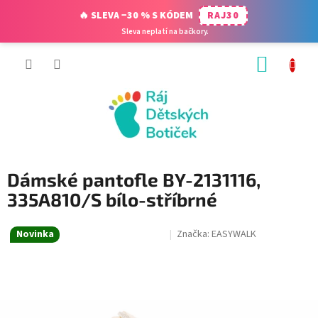
🔥 SLEVA −30 % S KÓDEM
RAJ30
Sleva neplatí na bačkory.
Přejít
NÁKUP
na
obsah
KOŠÍK
Dámské pantofle BY-2131116,
335A810/S bílo-stříbrné
Novinka
Značka:
EASYWALK
SALECODE:RAJ30:30:%