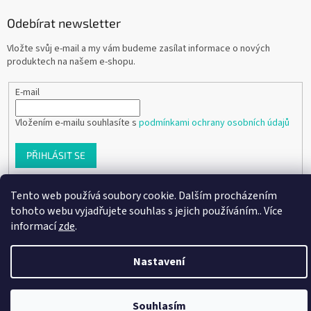
Odebírat newsletter
Vložte svůj e-mail a my vám budeme zasílat informace o nových
produktech na našem e-shopu.
E-mail
Vložením e-mailu souhlasíte s
podmínkami ochrany osobních údajů
PŘIHLÁSIT SE
Tento web používá soubory cookie. Dalším procházením
tohoto webu vyjadřujete souhlas s jejich používáním.. Více
Vytvořil Shoptet
informací
zde
.
Copyright 2026
Ráj dětských botiček
. Všechna práva vyhrazena.
Nastavení
Souhlasím