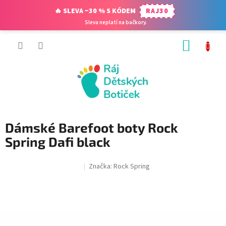
🔥 SLEVA −30 % S KÓDEM
RAJ30
Sleva neplatí na bačkory.
Přejít
NÁKUP
na
obsah
KOŠÍK
Dámské Barefoot boty Rock
Spring Dafi black
Značka:
Rock Spring
SALECODE:RAJ30:30:%