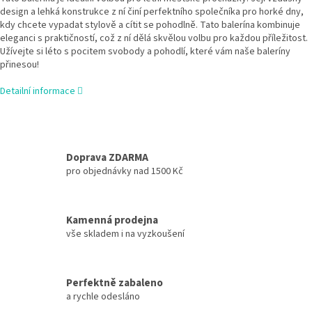
design a lehká konstrukce z ní činí perfektního společníka pro horké dny,
kdy chcete vypadat stylově a cítit se pohodlně. Tato balerína kombinuje
eleganci s praktičností, což z ní dělá skvělou volbu pro každou příležitost.
Užívejte si léto s pocitem svobody a pohodlí, které vám naše baleríny
přinesou!
Detailní informace
Doprava ZDARMA
pro objednávky nad 1500 Kč
Kamenná prodejna
vše skladem i na vyzkoušení
Perfektně zabaleno
a rychle odesláno