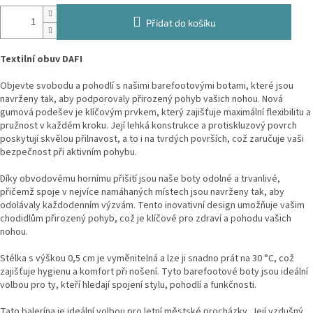
Přidat do košíku
Textilní obuv DAFI
Objevte svobodu a pohodlí s našimi barefootovými botami, které jsou
navrženy tak, aby podporovaly přirozený pohyb vašich nohou. Nová
gumová podešev je klíčovým prvkem, který zajišťuje maximální flexibilitu a
pružnost v každém kroku. Její lehká konstrukce a protiskluzový povrch
poskytují skvělou přilnavost, a to i na tvrdých površích, což zaručuje vaši
bezpečnost při aktivním pohybu.
Díky obvodovému hornímu přišití jsou naše boty odolné a trvanlivé,
přičemž spoje v nejvíce namáhaných místech jsou navrženy tak, aby
odolávaly každodenním výzvám. Tento inovativní design umožňuje vašim
chodidlům přirozený pohyb, což je klíčové pro zdraví a pohodu vašich
nohou.
Stélka s výškou 0,5 cm je vyměnitelná a lze ji snadno prát na 30 °C, což
zajišťuje hygienu a komfort při nošení. Tyto barefootové boty jsou ideální
volbou pro ty, kteří hledají spojení stylu, pohodlí a funkčnosti.
Tato balerína je ideální volbou pro letní městské procházky. Její vzdušný