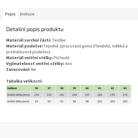
Popis
Diskuze
Detailní popis produktu
Materiál svrchní části:
Textilie
Materiál podešve:
Tepelně zpracovaná guma (Flexibilní, měkká a
protiskluzová podešev)
Materiál vnitřní stélky:
PU/textil
Vyjímatelnost vnitřní stélky:
Ano
Zavazování:
Ne
Tabulka velikostí:
Z
á