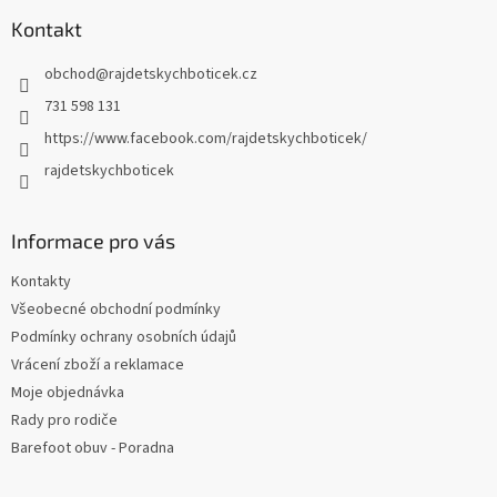
p
a
Kontakt
t
obchod
@
rajdetskychboticek.cz
í
731 598 131
https://www.facebook.com/rajdetskychboticek/
rajdetskychboticek
Informace pro vás
Kontakty
Všeobecné obchodní podmínky
Podmínky ochrany osobních údajů
Vrácení zboží a reklamace
Moje objednávka
Rady pro rodiče
Barefoot obuv - Poradna