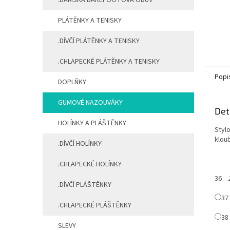
.DÁMSKÁ BAREFOOTOVÁ OBUV
PLÁTĚNKY A TENISKY
.DÍVČÍ PLÁTĚNKY A TENISKY
.CHLAPECKÉ PLÁTĚNKY A TENISKY
Popi
DOPLŇKY
GUMOVÉ NAZOUVÁKY
Det
HOLÍNKY A PLÁŠTĚNKY
Styl
klou
.DÍVČÍ HOLÍNKY
.CHLAPECKÉ HOLÍNKY
36
.DÍVČÍ PLÁŠTĚNKY
3
.CHLAPECKÉ PLÁŠTĚNKY
3
SLEVY