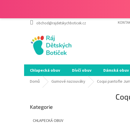
Přejít
KONTA
obchod@rajdetskychboticek.cz
na
obsah
Chlapecká obuv
Dívčí obuv
Dámská obuv
Domů
Gumové nazouváky
Coqui pantofle Ju
P
Coqu
o
Přeskočit
s
Kategorie
kategorie
SALEC
t
r
CHLAPECKÁ OBUV
a
n