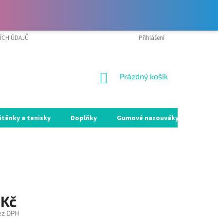
ÍCH ÚDAJŮ
VRÁCENÍ ZBOŽÍ A REKLAMACE
Přihlášení
MOJE OBJEDNÁVKA
NÁKUPNÍ
Prázdný košík
KOŠÍK
átěnky a tenisky
Doplňky
Gumové nazouváky
Holín
 Kč
ez DPH