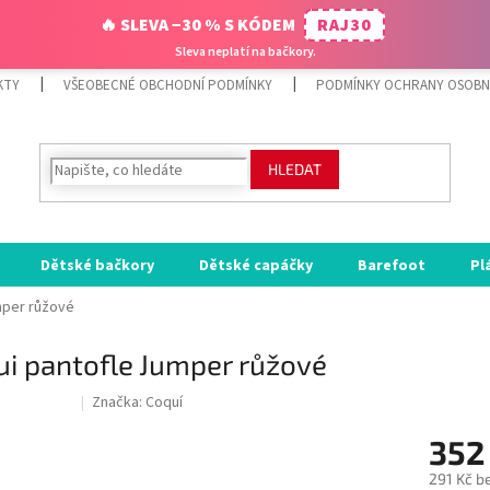
🔥 SLEVA −30 % S KÓDEM
RAJ30
Sleva neplatí na bačkory.
KTY
VŠEOBECNÉ OBCHODNÍ PODMÍNKY
PODMÍNKY OCHRANY OSOBN
HLEDAT
Dětské bačkory
Dětské capáčky
Barefoot
Pl
mper růžové
i pantofle Jumper růžové
Značka:
Coquí
ODE:RAJ30:30:%
352
291 Kč b