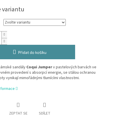
e variantu
Přidat do košíku
dámské sandály
Coqui Jumper
v pastelových barvách ve
vném provedení s absorpcí energie, se stálou ochranou
oty vynikají mimořádnými tlumícími vlastnostmi.
informace
ZEPTAT SE
SDÍLET