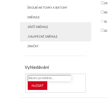
3
ŠKOLNÍ AKTOVKY A BATOHY
4
SNĚHULE
4
.DÍVČÍ SNĚHULE
4
.CHLAPECKÉ SNĚHULE
ZNAČKY
Vyhledávání
HLEDAT
Z
á