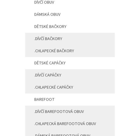
DÍVČÍ OBUV
n
í
DÁMSKÁ OBUV
p
a
DĚTSKÉ BAČKORY
n
e
.DÍVČÍ BAČKORY
l
.CHLAPECKÉ BAČKORY
DĚTSKÉ CAPÁČKY
.DÍVČÍ CAPÁČKY
.CHLAPECKÉ CAPÁČKY
BAREFOOT
.DÍVČÍ BAREFOOTOVÁ OBUV
.CHLAPECKÁ BAREFOOTOVÁ OBUV