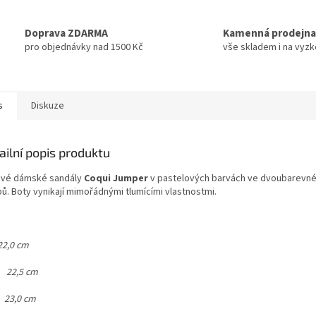
Doprava ZDARMA
Kamenná prodejna
pro objednávky nad 1500 Kč
vše skladem i na vyz
s
Diskuze
ailní popis produktu
ové dámské sandály
Coqui Jumper
v pastelových barvách ve dvoubarevném
bů. Boty vynikají mimořádnými tlumícími vlastnostmi.
22,0 cm
7
22,5 cm
8
23,0 cm