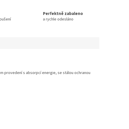
Perfektně zabaleno
koušení
a rychle odesláno
 provedení s absorpcí energie, se stálou ochranou