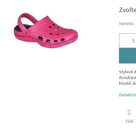
Měrná
Zvolt
cena:
Varianta
Stylové 
dvoubare
kloubů. B
Detailní 
TISK