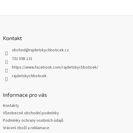
Z
á
p
a
Kontakt
t
obchod
@
rajdetskychboticek.cz
í
731 598 131
https://www.facebook.com/rajdetskychboticek/
rajdetskychboticek
Informace pro vás
Kontakty
Všeobecné obchodní podmínky
Podmínky ochrany osobních údajů
Vrácení zboží a reklamace