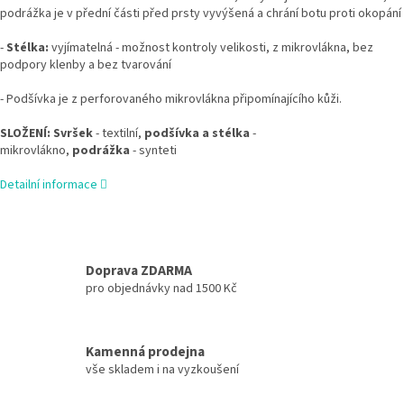
podrážka je v přední části před prsty vyvýšená a chrání botu proti okopání
-
Stélka:
vyjímatelná - možnost kontroly velikosti, z mikrovlákna, bez
podpory klenby a bez tvarování
- Podšívka je z perforovaného mikrovlákna připomínajícího kůži.
SLOŽENÍ: Svršek
- textilní,
podšívka a stélka
-
mikrovlákno,
podrážka
- synteti
Detailní informace
Doprava ZDARMA
pro objednávky nad 1500 Kč
Kamenná prodejna
vše skladem i na vyzkoušení