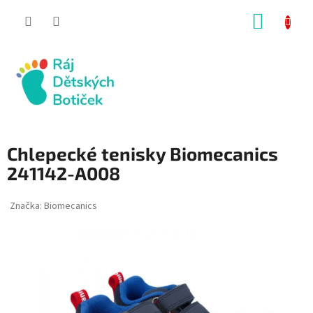
Přejít
NÁKUP
na
obsah
KOŠÍK
Chlepecké tenisky Biomecanics
241142-A008
Značka:
Biomecanics