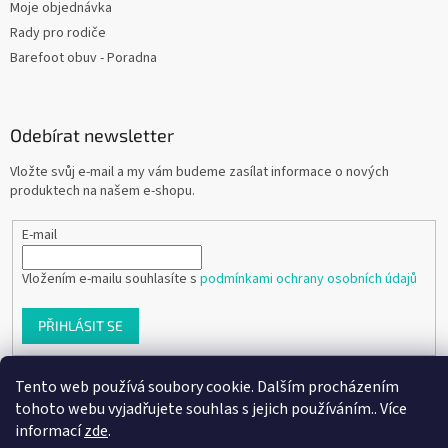
Moje objednávka
Rady pro rodiče
Barefoot obuv - Poradna
Odebírat newsletter
Vložte svůj e-mail a my vám budeme zasílat informace o nových
produktech na našem e-shopu.
E-mail
Vložením e-mailu souhlasíte s
podmínkami ochrany osobních údajů
PŘIHLÁSIT SE
Tento web používá soubory cookie. Dalším procházením
tohoto webu vyjadřujete souhlas s jejich používáním.. Více
Vytvořil Shoptet
informací
zde
.