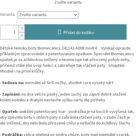
Zvolte variantu
cena:
Varianta
Přidat do košíku
Dětské tenisky boty Biomecanics 241142-A008 modré . V
ynikají opravdu
příkladným zpracováním a patentovaným opatkem. Speciální Biomecanics
opatek je za achilovkou snížený a neomezuje tak přirozený pohyb nohy,
přičemž stále plní svoji funkci a zabraňuje tak vtáčení paty - šmajdání.
Vhodné i na první krůčky.
-
Sednou na:
normální až širší nožky, vhodné i pro vysoký nárt
-
Zapínání:
na dva velcro pásky, jeden suchý zip zajistí dobré utažení
kolem kotníku a druhým nastavíte výšku nártu dle potřeby
-
Opatek:
unikátní patentovaný tvar - podrážka je na bocích vyvýšená tak,
aby zpevnila botu v oblasti paty a zabránila vtáčení paty, v zadní části je
ale snížená, aby nebránila přirozené chůzi a netlačila do Achillovy šlachy
-
Podrážka:
velice ohebná ve směru chůze, boty mají minimální vzorek,