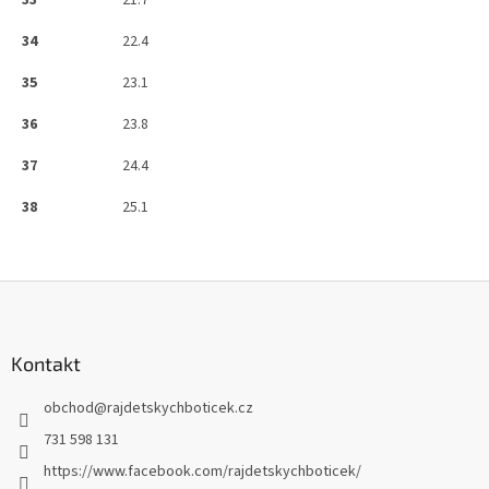
33
21.7
34
22.4
35
23.1
36
23.8
37
24.4
38
25.1
Z
á
p
a
Kontakt
t
obchod
@
rajdetskychboticek.cz
í
731 598 131
https://www.facebook.com/rajdetskychboticek/