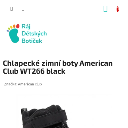
Přejít
NÁKUP
na
obsah
KOŠÍK
Chlapecké zimní boty American
Club WT266 black
Značka:
American club