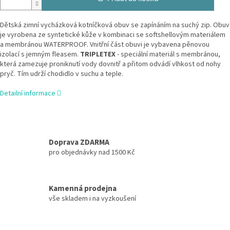
Dětská zimní vycházková kotníčková obuv se zapínáním na suchý zip. Obuv
je vyrobena ze syntetické kůže v kombinaci se softshellovým materiálem
a membránou WATERPROOF. Vnitřní část obuvi je vybavena pěnovou
izolací s jemným fleasem.
TRIPLETEX
- speciální materiál s membránou,
která zamezuje proniknutí vody dovnitř a přitom odvádí vlhkost od nohy
pryč. Tím udrží chodidlo v suchu a teple.
Detailní informace
Doprava ZDARMA
pro objednávky nad 1500 Kč
Kamenná prodejna
vše skladem i na vyzkoušení