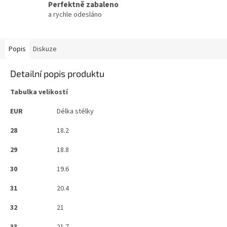
Perfektně zabaleno
a rychle odesláno
Popis
Diskuze
Detailní popis produktu
Tabulka velikostí
EUR
Délka stélky
28
18.2
29
18.8
30
19.6
31
20.4
32
21