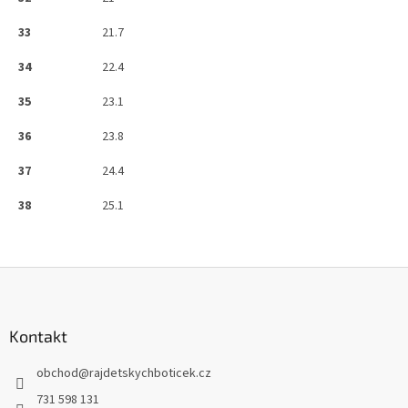
33
21.7
34
22.4
35
23.1
36
23.8
37
24.4
38
25.1
Z
á
p
a
Kontakt
t
obchod
@
rajdetskychboticek.cz
í
731 598 131