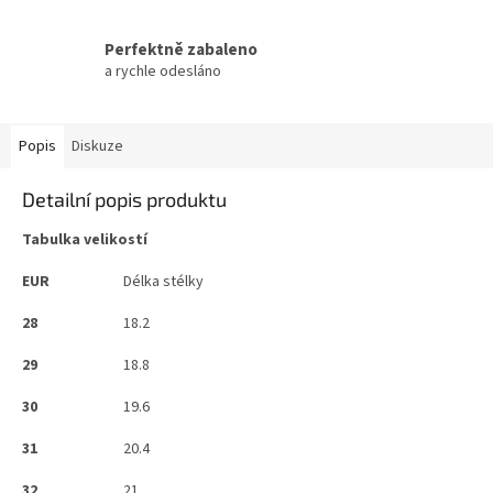
Perfektně zabaleno
a rychle odesláno
Popis
Diskuze
Detailní popis produktu
Tabulka velikostí
EUR
Délka stélky
28
18.2
29
18.8
30
19.6
31
20.4
32
21