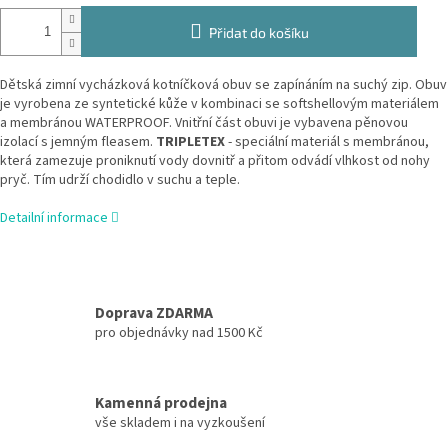
Přidat do košíku
Dětská zimní vycházková kotníčková obuv se zapínáním na suchý zip. Obuv
je vyrobena ze syntetické kůže v kombinaci se softshellovým materiálem
a membránou WATERPROOF. Vnitřní část obuvi je vybavena pěnovou
izolací s jemným fleasem.
TRIPLETEX
- speciální materiál s membránou,
která zamezuje proniknutí vody dovnitř a přitom odvádí vlhkost od nohy
pryč. Tím udrží chodidlo v suchu a teple.
Detailní informace
Doprava ZDARMA
pro objednávky nad 1500 Kč
Kamenná prodejna
vše skladem i na vyzkoušení