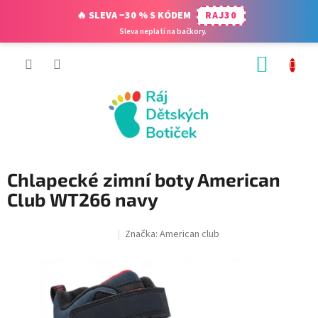
🔥 SLEVA −30 % S KÓDEM
RAJ30
Sleva neplatí na bačkory.
Přejít
NÁKUP
na
obsah
KOŠÍK
Chlapecké zimní boty American
Club WT266 navy
Značka:
American club
SALECODE:RAJ30:30:%