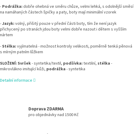
-
Podrážka:
dobře ohebná ve směru chůze, velmi lehká, s odolnější směsí
na namáhaných částech špičky a paty, boty mají minimální vzorek
-
Jazyk:
volný, přišitý pouze v přední části boty, tím že není jazyk
přichycený po stranách jdou boty velmi dobře nazout i dětem s vyšším
nártem
-
Stélka:
vyjímatelná - možnost kontroly velikosti, poměrně tenká pěnová
s mírným patním lůžkem
SLOŽENÍ: Svršek
- syntetika/textil,
podšívka:
textilní,
stélka
-
mikrovlákno imitující kůži,
podrážka
- syntetika
Detailní informace
Doprava ZDARMA
pro objednávky nad 1500 Kč