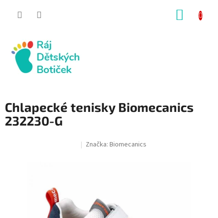
Přejít
NÁKUP
na
obsah
KOŠÍK
Chlapecké tenisky Biomecanics
232230-G
Značka:
Biomecanics
SALECODE:RAJ30:30:%