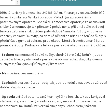
Dětské tenisky Biomecanics 242285-G Azul Y naranja v unisex šedo-bílé
barevní kombinaci. V
ynikají opravdu příkladným zpracováním a
patentovaným opatkem. Speciální Biomecanics opatek je za achilovkou
snížený a neomezuje tak přirozený pohyb nohy, přičemž stále plní svoji
funkci a zabraňuje tak vtáčení paty - lidově "šmajdání".
Boty vhodné na
všechny venkovní aktivity, na dětské běhání po hřišti i nošení do školy. V
přední části gumová ochrana proti okopu, která zároveň pomáhá i proti
promočení boty. Podrážka je lehká a perfektně ohebná ve směru chůze.
-
Sednou na:
normálně široké nožky, vhodné i pro úzký kotník - jdou v
zadní části hezky utáhnout a perfektně objímají achilovku, díky dvěma
suchým zipům vyhovují různým výškám nártu
- Membrána:
bez membrány
-
Zapínání:
dva suché zipy - boty tak jdou jednoduše nazouvat a zároveň
dobře přizpůsobit noze
-
Opatek:
unikátní patentovaný tvar - vyšší na bocích, tak aby korigoval
vtáčení paty, ale snížený v zadní části, aby nebránil přirozené chůzi a
neomezoval tak kotník ve vertikálním pohybu chodidlem / nártem