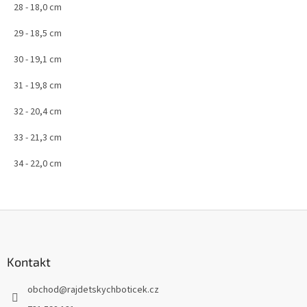
28 - 18,0 cm
29 - 18,5 cm
30 - 19,1 cm
31 - 19,8 cm
32 - 20,4 cm
33 - 21,3 cm
34 - 22,0 cm
Z
á
p
a
Kontakt
t
obchod
@
rajdetskychboticek.cz
í