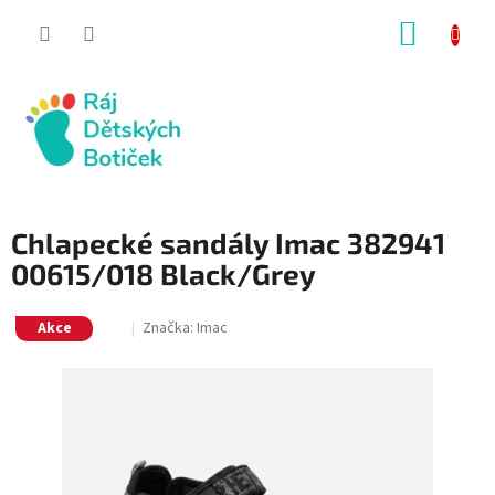
Přejít
NÁKUP
na
obsah
KOŠÍK
Chlapecké sandály Imac 382941
00615/018 Black/Grey
Akce
Značka:
Imac