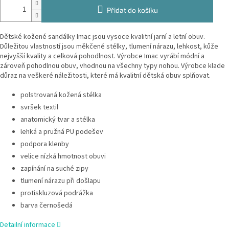
Přidat do košíku
Dětské kožené sandálky Imac jsou vysoce kvalitní jarní a letní obuv.
Důležitou vlastností jsou měkčené stélky, tlumení nárazu, lehkost, kůže
nejvyšší kvality a celková pohodlnost. Výrobce Imac vyrábí módní a
zároveň pohodlnou obuv, vhodnou na všechny typy nohou. Výrobce klade
důraz na veškeré náležitosti, které má kvalitní dětská obuv splňovat.
polstrovaná kožená stélka
svršek textil
anatomický tvar a stélka
lehká a pružná PU podešev
podpora klenby
velice nízká hmotnost obuvi
zapínání na suché zipy
tlumení nárazu při došlapu
protiskluzová podrážka
barva černošedá
Detailní informace