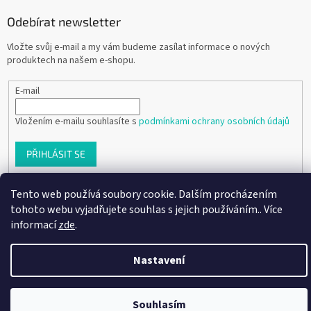
Odebírat newsletter
Vložte svůj e-mail a my vám budeme zasílat informace o nových
produktech na našem e-shopu.
E-mail
Vložením e-mailu souhlasíte s
podmínkami ochrany osobních údajů
PŘIHLÁSIT SE
Tento web používá soubory cookie. Dalším procházením
tohoto webu vyjadřujete souhlas s jejich používáním.. Více
Vytvořil Shoptet
informací
zde
.
Copyright 2026
Ráj dětských botiček
. Všechna práva vyhrazena.
Nastavení
Souhlasím