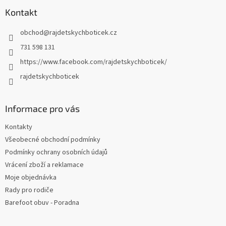
p
a
Kontakt
t
obchod
@
rajdetskychboticek.cz
í
731 598 131
https://www.facebook.com/rajdetskychboticek/
rajdetskychboticek
Informace pro vás
Kontakty
Všeobecné obchodní podmínky
Podmínky ochrany osobních údajů
Vrácení zboží a reklamace
Moje objednávka
Rady pro rodiče
Barefoot obuv - Poradna