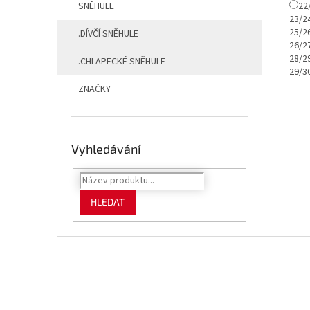
SNĚHULE
2
23/
25/
.DÍVČÍ SNĚHULE
26/
28/
.CHLAPECKÉ SNĚHULE
29/
ZNAČKY
Vyhledávání
HLEDAT
Z
á
p
a
t