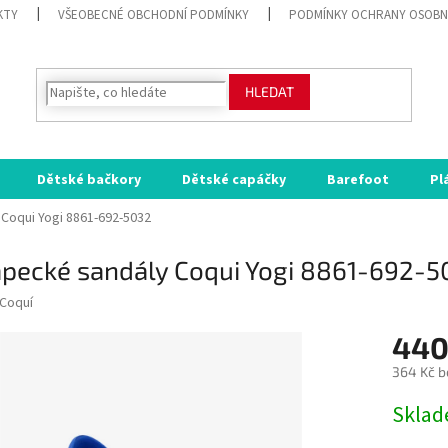
KTY
VŠEOBECNÉ OBCHODNÍ PODMÍNKY
PODMÍNKY OCHRANY OSOBN
HLEDAT
Dětské bačkory
Dětské capáčky
Barefoot
Pl
Coqui Yogi 8861-692-5032
apecké sandály Coqui Yogi 8861-692-5
Coquí
440
364 Kč b
Měrná
Skla
cena: