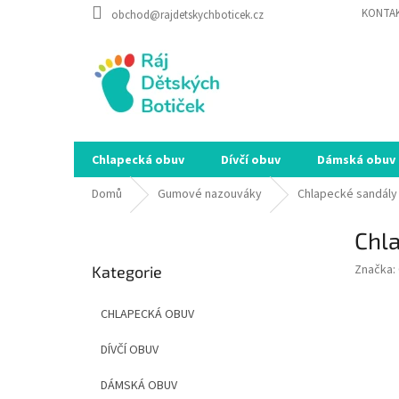
Přejít
KONTA
obchod@rajdetskychboticek.cz
na
obsah
Chlapecká obuv
Dívčí obuv
Dámská obuv
Domů
Gumové nazouváky
Chlapecké sandály 
P
Chl
o
Přeskočit
s
Značka:
Kategorie
kategorie
t
r
CHLAPECKÁ OBUV
a
n
DÍVČÍ OBUV
n
í
DÁMSKÁ OBUV
p