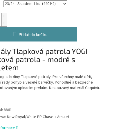
Přidat do košíku
ály Tlapková patrola YOGI
ková patrola - modré s
letem
ogi s hrdiny Tlapkové patroly. Pro všechny malé děti,
í rády pohyb a veselé barvičky. Pohodlné a bezpečné
ntovaným upínacím prvkům. Neklouzavý materiál CoquiAir.
yl: 8861
rva: New Royal/White PP Chase + Amulet
informace