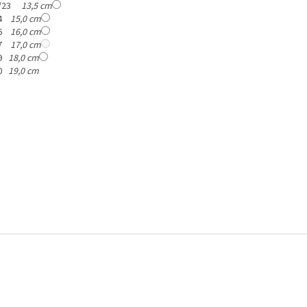
2/23
13,5 cm
24
15,0 cm
26
16,0 cm
27
17,0 cm
29
18,0 cm
30
19,0 cm