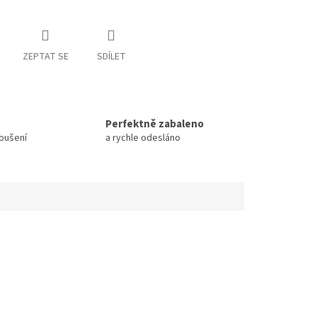
ZEPTAT SE
SDÍLET
Perfektně zabaleno
koušení
a rychle odesláno