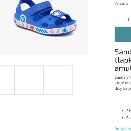
Varianta
Sand
tlap
amu
Sandály Y
které maj
díky pate
St
Ba
Detailní 