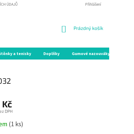
ÍCH ÚDAJŮ
VRÁCENÍ ZBOŽÍ A REKLAMACE
Přihlášení
MOJE OBJEDNÁVKA
NÁKUPNÍ
Prázdný košík
KOŠÍK
átěnky a tenisky
Doplňky
Gumové nazouváky
Holín
032
 Kč
ez DPH
dem
(1 ks)