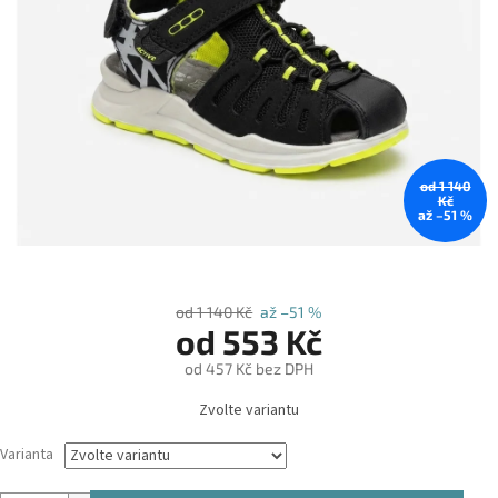
od 1 140
Kč
až –51 %
od 1 140 Kč
až –51 %
od
553 Kč
od
457 Kč
bez DPH
Měrná
Zvolte variantu
cena:
Varianta