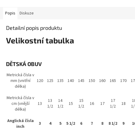
Popis
Diskuze
Detailní popis produktu
Velikostní tabulka
DĚTSKÁ OBUV
Metrická čísla v
mm (vnitřní
120
125
135
140
145
150
160
165
170
17
délka)
Metrická čísla v
13
14
15
17
1
cm (vnější
13
15
16
17
18
1/2
1/2
1/2
1/2
1/
délka)
Anglická čísla
3
4
5
5 1/2
6
7
8
8 1/2
9
1
inch