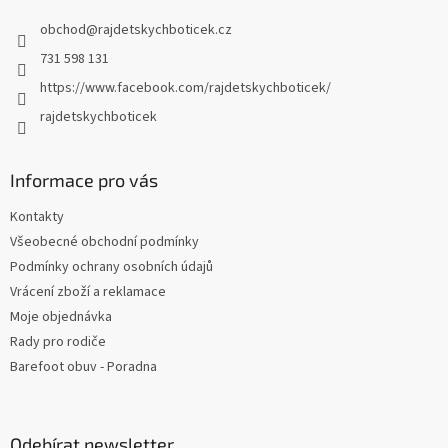
t
obchod
@
rajdetskychboticek.cz
í
731 598 131
https://www.facebook.com/rajdetskychboticek/
rajdetskychboticek
Informace pro vás
Kontakty
Všeobecné obchodní podmínky
Podmínky ochrany osobních údajů
Vrácení zboží a reklamace
Moje objednávka
Rady pro rodiče
Barefoot obuv - Poradna
Odebírat newsletter