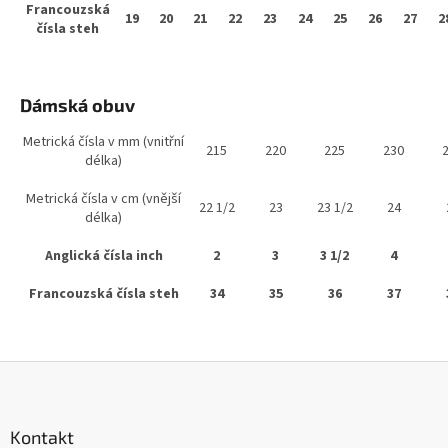
Francouzská
19
20
21
22
23
24
25
26
27
2
čísla steh
Dámská obuv
Metrická čísla v mm (vnitřní
215
220
225
230
délka)
Metrická čísla v cm (vnější
22 1/2
23
23 1/2
24
délka)
Anglická čísla inch
2
3
3 1/2
4
Francouzská čísla steh
34
35
36
37
Z
á
p
a
Kontakt