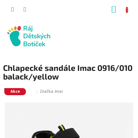
Přejít
NÁKUP
na
obsah
KOŠÍK
Chlapecké sandále Imac 0916/010
balack/yellow
Akce
Značka:
Imac