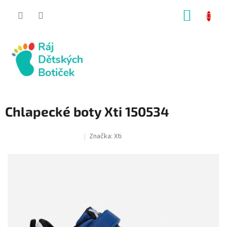
Přejít
NÁKUP
na
obsah
KOŠÍK
Chlapecké boty Xti 150534
Značka:
Xti
SALECODE:RAJ30:30:%