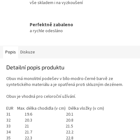
vše skladem i na vyzkoušení
Perfektně zabaleno
a rychle odesláno
Popis
Diskuze
Detailní popis produktu
Obuv má monolitní podešev v bílo-modro-černé barvě ze
syntetického materiálu a je opatřená proti skluzným dezénem.
Obuv je vhodná pro celoroční užívání.
EUR Max. délka chodidla (v cm) Délka vložky (v cm)
31 19.6 20.1
32 20.3 20.8
33 21 21.5
34 21.7 22.2
35 22.3 22.8