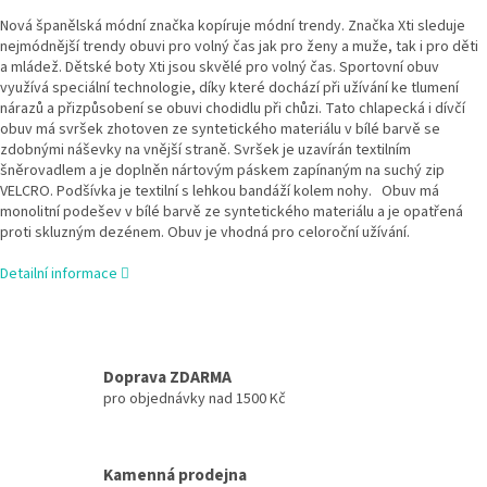
Nová španělská módní značka kopíruje módní trendy. Značka Xti sleduje
nejmódnější trendy obuvi pro volný čas jak pro ženy a muže, tak i pro děti
a mládež. Dětské boty Xti jsou
skvělé pro volný čas. Sportovní obuv
využívá speciální technologie, díky které dochází při užívání ke tlumení
nárazů a přizpůsobení se obuvi chodidlu při chůzi. Tato chlapecká i dívčí
obuv má svršek zhotoven ze syntetického materiálu v bílé barvě se
zdobnými náševky na vnější straně. Svršek je uzavírán textilním
šněrovadlem a je doplněn nártovým páskem zapínaným na suchý zip
VELCRO. Podšívka je textilní s lehkou bandáží kolem nohy. Obuv má
monolitní podešev v bílé barvě ze syntetického materiálu a je opatřená
proti skluzným dezénem. Obuv je vhodná pro celoroční užívání.
Detailní informace
Doprava ZDARMA
pro objednávky nad 1500 Kč
Kamenná prodejna