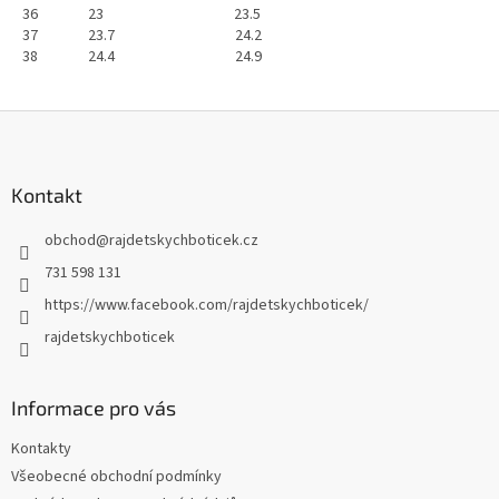
36 23 23.5
37 23.7 24.2
38 24.4 24.9
Z
á
p
a
Kontakt
t
obchod
@
rajdetskychboticek.cz
í
731 598 131
https://www.facebook.com/rajdetskychboticek/
rajdetskychboticek
Informace pro vás
Kontakty
Všeobecné obchodní podmínky