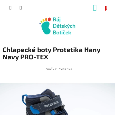
Přejít
NÁKUP
na
obsah
KOŠÍK
Chlapecké boty Protetika Hany
Navy PRO-TEX
Značka:
Protetika
SALECODE:RAJ30:30:%