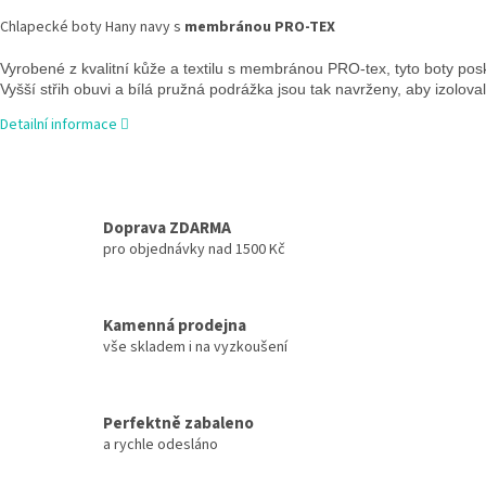
Chlapecké boty Hany navy s
membránou PRO-TEX
Vyrobené z kvalitní kůže a textilu s membránou PRO-tex, tyto boty pos
Vyšší střih obuvi a bílá pružná podrážka jsou tak navrženy, aby izolova
Detailní informace
Doprava ZDARMA
pro objednávky nad 1500 Kč
Kamenná prodejna
vše skladem i na vyzkoušení
Perfektně zabaleno
a rychle odesláno