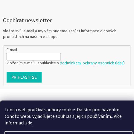
Odebírat newsletter
Vložte svůj e-mail a my vám budeme zasílat informace o nových
produktech na našem e-shopu.
E-mail
Vložením e-mailu souhlasíte s
podmínkami ochrany osobních údajů
PŘIHLÁSIT SE
Vytvořil Shoptet
Tento web používá soubory cookie. Dalším procházením
tohoto webu vyjadřujete souhlas s jejich používáním.. Více
Copyright 2026
Ráj dětských botiček
. Všechna práva vyhrazena.
informací
zde
.