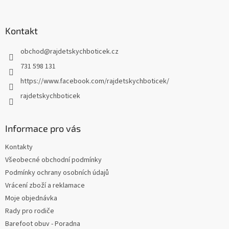
á
p
a
Kontakt
t
obchod
@
rajdetskychboticek.cz
í
731 598 131
https://www.facebook.com/rajdetskychboticek/
rajdetskychboticek
Informace pro vás
Kontakty
Všeobecné obchodní podmínky
Podmínky ochrany osobních údajů
Vrácení zboží a reklamace
Moje objednávka
Rady pro rodiče
Barefoot obuv - Poradna