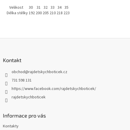
Velikost
30
31
32
33
34
35
Délka stélky
192
200
205
210
218
223
Z
á
p
a
Kontakt
t
obchod
@
rajdetskychboticek.cz
í
731 598 131
https://www.facebook.com/rajdetskychboticek/
rajdetskychboticek
Informace pro vás
Kontakty