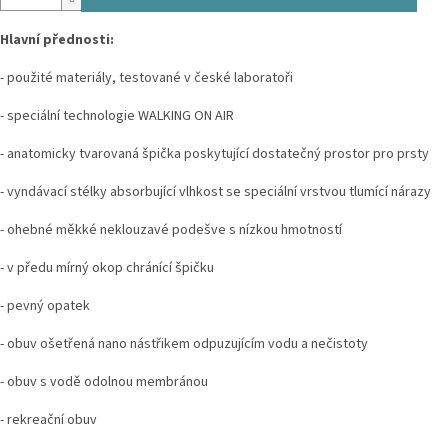
Hlavní přednosti:
- použité materiály, testované v české laboratoři
- speciální technologie WALKING ON AIR
- anatomicky tvarovaná špička poskytující dostatečný prostor pro prsty
- vyndávací stélky absorbující vlhkost se speciální vrstvou tlumící nárazy
- ohebné měkké neklouzavé podešve s nízkou hmotností
- v předu mírný okop chránící špičku
- pevný opatek
- obuv ošetřená nano nástřikem odpuzujícím vodu a nečistoty
- obuv s vodě odolnou membránou
- rekreační obuv