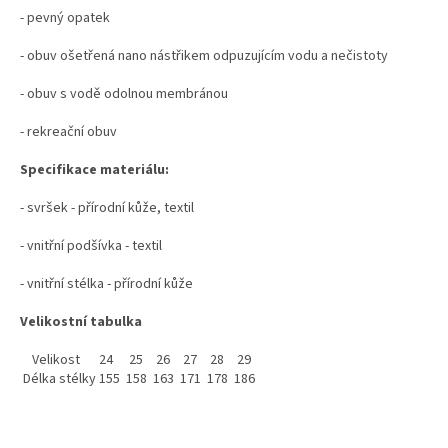
- pevný opatek
- obuv ošetřená nano nástřikem odpuzujícím vodu a nečistoty
- obuv s vodě odolnou membránou
- rekreační obuv
Specifikace materiálu:
- svršek - přírodní kůže, textil
- vnitřní podšívka - textil
- vnitřní stélka - přírodní kůže
Velikostní tabulka
Velikost
24
25
26
27
28
29
Délka stélky
155
158
163
171
178
186