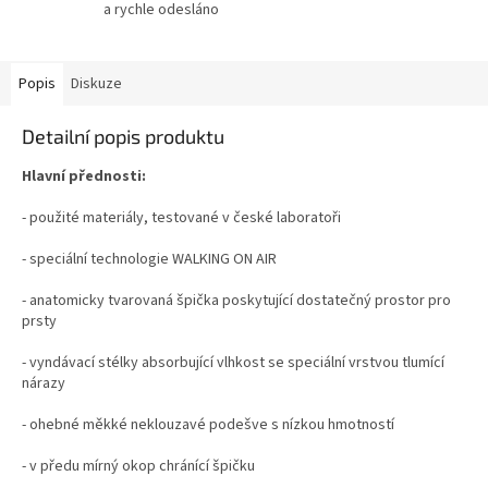
a rychle odesláno
Popis
Diskuze
Detailní popis produktu
Hlavní přednosti:
- použité materiály, testované v české laboratoři
- speciální technologie WALKING ON AIR
- anatomicky tvarovaná špička poskytující dostatečný prostor pro
prsty
- vyndávací stélky absorbující vlhkost se speciální vrstvou tlumící
nárazy
- ohebné měkké neklouzavé podešve s nízkou hmotností
- v předu mírný okop chránící špičku