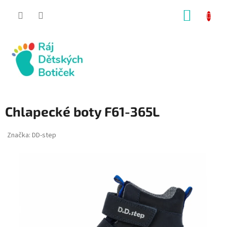
Přejít
NÁKUP
na
obsah
KOŠÍK
Chlapecké boty F61-365L
Značka:
DD-step