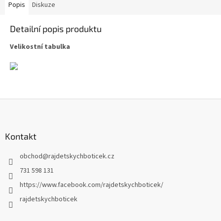
Popis
Diskuze
Detailní popis produktu
Velikostní tabulka
Z
á
p
a
Kontakt
t
obchod
@
rajdetskychboticek.cz
í
731 598 131
https://www.facebook.com/rajdetskychboticek/
rajdetskychboticek