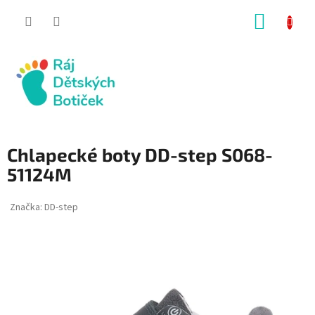
Přejít
NÁKUP
na
obsah
KOŠÍK
Chlapecké boty DD-step S068-
51124M
Značka:
DD-step