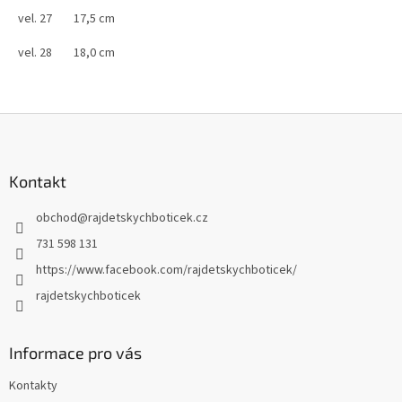
vel. 27 17,5 cm
vel. 28 18,0 cm
Z
á
p
a
Kontakt
t
obchod
@
rajdetskychboticek.cz
í
731 598 131
https://www.facebook.com/rajdetskychboticek/
rajdetskychboticek
Informace pro vás
Kontakty