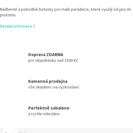
Nádherné a pohodlné botasky pro malé parádnice, které využijí od jara do
podzimu.
Detailní informace
Doprava ZDARMA
pro objednávky nad 1500 Kč
Kamenná prodejna
vše skladem i na vyzkoušení
Perfektně zabaleno
a rychle odesláno