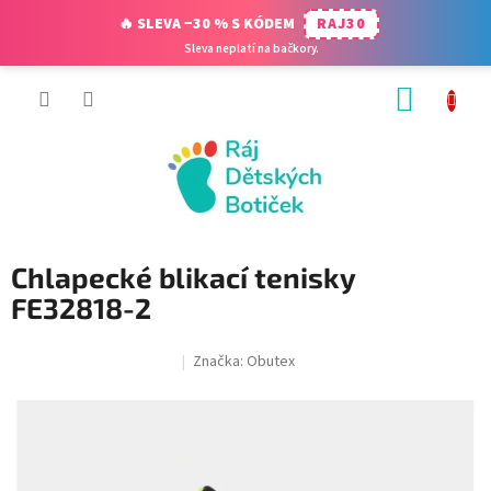
🔥 SLEVA −30 % S KÓDEM
RAJ30
Sleva neplatí na bačkory.
Přejít
NÁKUP
na
obsah
KOŠÍK
Chlapecké blikací tenisky
FE32818-2
Značka:
Obutex
SALECODE:RAJ30:30:%