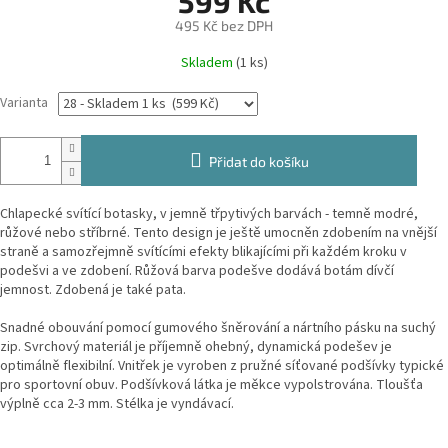
599 Kč
495 Kč bez DPH
Měrná
Skladem
(1 ks)
cena:
Varianta
Přidat do košíku
Chlapecké svítící botasky, v jemně třpytivých barvách - temně modré,
růžové nebo stříbrné. Tento design je ještě umocněn zdobením na vnější
straně a samozřejmně svítícími efekty blikajícími při každém kroku v
podešvi a ve zdobení. Růžová barva podešve dodává botám dívčí
jemnost. Zdobená je také pata.
Snadné obouvání pomocí gumového šněrování a nártního pásku na suchý
zip. Svrchový materiál je příjemně ohebný, dynamická podešev je
optimálně flexibilní. Vnitřek je vyroben z pružné síťované podšívky typické
pro sportovní obuv. Podšívková látka je měkce vypolstrována. Tloušťa
výplně cca 2-3 mm. Stélka je vyndávací.