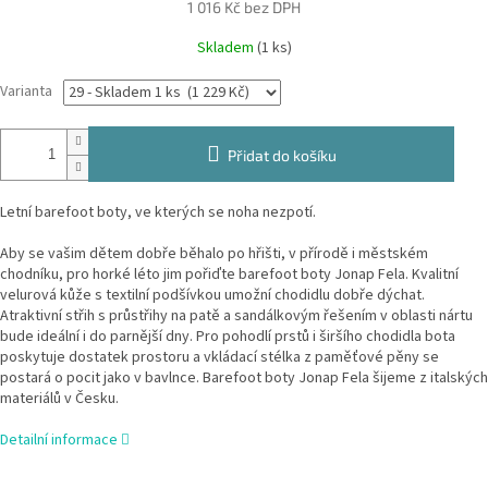
1 016 Kč bez DPH
Měrná
Skladem
(1 ks)
cena:
Varianta
Přidat do košíku
Letní barefoot boty, ve kterých se noha nezpotí.
Aby se vašim dětem dobře běhalo po hřišti, v přírodě i městském
chodníku, pro horké léto jim pořiďte barefoot boty Jonap Fela. Kvalitní
velurová kůže s textilní podšívkou umožní chodidlu dobře dýchat.
Atraktivní střih s průstřihy na patě a sandálkovým řešením v oblasti nártu
bude ideální i do parnější dny. Pro pohodlí prstů i širšího chodidla bota
poskytuje dostatek prostoru a vkládací stélka z paměťové pěny se
postará o pocit jako v bavlnce. Barefoot boty Jonap Fela šijeme z italských
materiálů v Česku.
Detailní informace