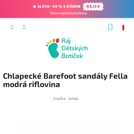
🔥 SLEVA −30 % S KÓDEM
RAJ30
Sleva neplatí na bačkory.
Přejít
NÁKUP
na
obsah
KOŠÍK
Chlapecké Barefoot sandály Fella
modrá riflovina
Značka:
Jonap
SALECODE:RAJ30:30:%