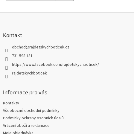
Z
á
p
a
Kontakt
t
obchod
@
rajdetskychboticek.cz
í
731 598 131
https://www.facebook.com/rajdetskychboticek/
rajdetskychboticek
Informace pro vás
Kontakty
Všeobecné obchodní podmínky
Podmínky ochrany osobních údajů
Vrácení zboží a reklamace
Moje objednávka