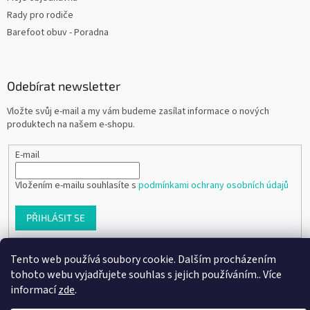
Rady pro rodiče
Barefoot obuv - Poradna
Odebírat newsletter
Vložte svůj e-mail a my vám budeme zasílat informace o nových
produktech na našem e-shopu.
E-mail
Vložením e-mailu souhlasíte s
podmínkami ochrany osobních údajů
PŘIHLÁSIT SE
Tento web používá soubory cookie. Dalším procházením
tohoto webu vyjadřujete souhlas s jejich používáním.. Více
Vytvořil Shoptet
informací
zde
.