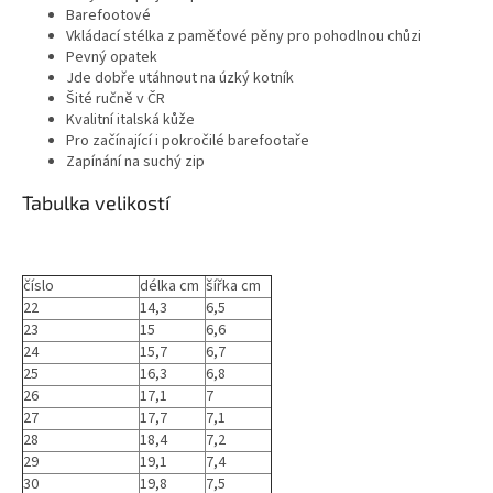
Barefootové
Vkládací stélka z paměťové pěny pro pohodlnou chůzi
Pevný opatek
Jde dobře utáhnout na úzký kotník
Šité ručně v ČR
Kvalitní italská kůže
Pro začínající i pokročilé barefootaře
Zapínání na suchý zip
Tabulka velikostí
číslo
délka cm
šířka cm
22
14,3
6,5
23
15
6,6
24
15,7
6,7
25
16,3
6,8
26
17,1
7
27
17,7
7,1
28
18,4
7,2
29
19,1
7,4
30
19,8
7,5