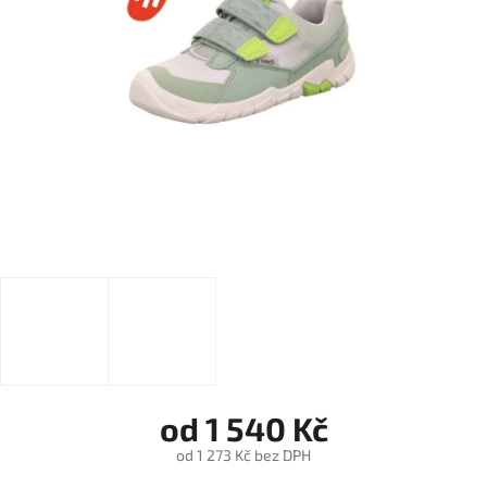
od
1 540 Kč
od
1 273 Kč
bez DPH
Měrná