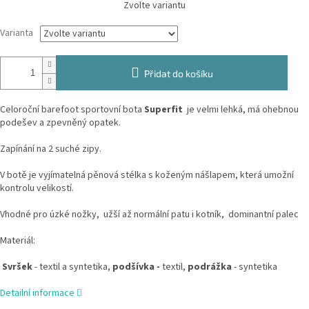
Zvolte variantu
cena:
Varianta
Přidat do košíku
Celoroční barefoot sportovní bota
Superfit
je velmi lehká, má ohebnou
podešev a zpevněný opatek.
Zapínání na 2 suché zipy.
V botě je vyjímatelná pěnová stélka s koženým nášlapem, která umožní
kontrolu velikostí.
Vhodné pro úzké nožky, užší až normální patu i kotník, dominantní palec
Materiál:
Svršek
- textil a syntetika,
podšívka -
textil,
podrážka
- syntetika
Detailní informace