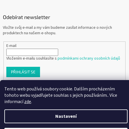
Odebírat newsletter
Vložte svůj e-mail a my vám budeme zasílat informace o nových
produktech na našem e-shopu.
E-mail
Vložením e-mailu souhlasíte s
podmínkami ochrany osobních údajů
PŘIHLÁSIT SE
Tento web používá soubory cookie. Dalším procházením
tohoto webu vyjadřujete souhlas s jejich používáním.. Více
Vytvořil Shoptet
informací
zde
.
Copyright 2026
Ráj dětských botiček
. Všechna práva vyhrazena.
Nastavení