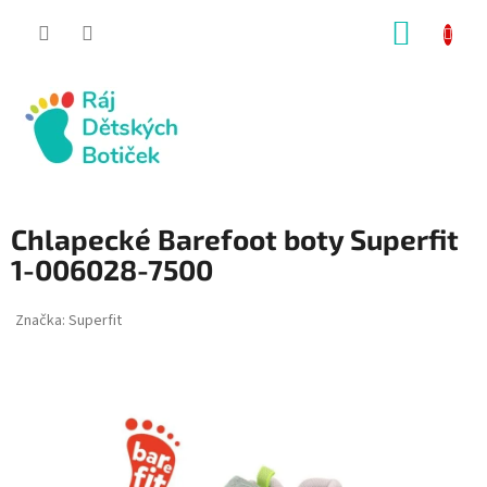
Přejít
NÁKUP
na
obsah
KOŠÍK
Chlapecké Barefoot boty Superfit
1-006028-7500
Značka:
Superfit