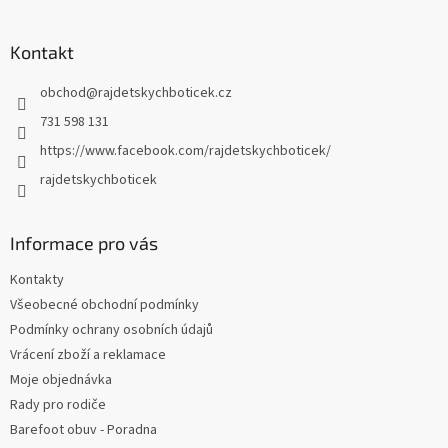
á
p
a
Kontakt
t
obchod
@
rajdetskychboticek.cz
í
731 598 131
https://www.facebook.com/rajdetskychboticek/
rajdetskychboticek
Informace pro vás
Kontakty
Všeobecné obchodní podmínky
Podmínky ochrany osobních údajů
Vrácení zboží a reklamace
Moje objednávka
Rady pro rodiče
Barefoot obuv - Poradna