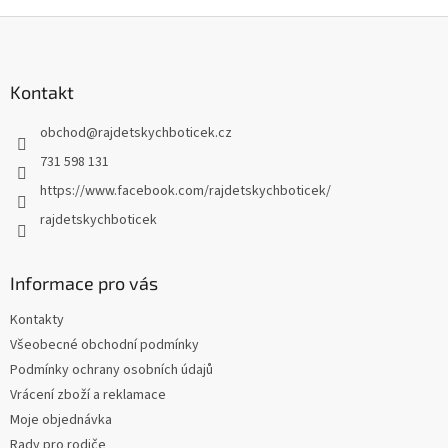
Z
á
p
a
Kontakt
t
obchod
@
rajdetskychboticek.cz
í
731 598 131
https://www.facebook.com/rajdetskychboticek/
rajdetskychboticek
Informace pro vás
Kontakty
Všeobecné obchodní podmínky
Podmínky ochrany osobních údajů
Vrácení zboží a reklamace
Moje objednávka
Rady pro rodiče