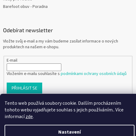
Barefoot obuv - Poradna
Odebírat newsletter
Vložte svůj e-mail a my vám budeme zasílat informace o nových
produktech na našem e-shopu.
E-mail
Vložením e-mailu souhlasíte s
podmínkami ochrany osobních údajů
PŘIHLÁSIT SE
Tento web používá soubory cookie. Dalším procházením
tohoto webu vyjadřujete souhlas s jejich používáním.. Více
Vytvořil Shoptet
informací
zde
.
Nastavení
Copyright 2026
Ráj dětských botiček
. Všechna práva vyhrazena.