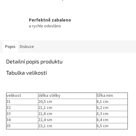
Perfektně zabaleno
a rychle odesláno
Popis
Diskuze
Detailní popis produktu
Tabulka velikostí
velikost
délka stélky
šířka mm
31
20,5 cm
8,1 cm
32
21,1 cm
8,2 cm
33
21,8 cm
8,3 cm
34
22,4 sm
8,4 cm
35
23,1 cm
8,5 cm