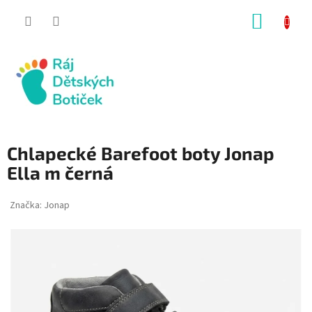
Přejít
NÁKUP
na
obsah
KOŠÍK
Chlapecké Barefoot boty Jonap
Ella m černá
Značka:
Jonap