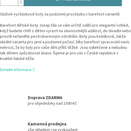
Slušivé vycházkové boty na podzimní procházku v barefoot variantě.
Barefoot dětské boty Jonap Ella se vám určitě zalíbí pro elegantní vzhled,
když budete chtít s dětmi vyrazit na slavnostnější událost, do divadla nebo
prostě nefandíte pestrobarevným odstínům. Boty jsou kotníkové, takže
ideální varianta pro jarní a podzimní počasí. Díky barefoot zpracování navíc
nehrozí, že by byly pro vaše děti příliš těžké. Jsou odlehčené a nebudou
tak dětem způsobovat únavu. Šijeme je pro vás v České republice z
kvalitní italské kůže.
Detailní informace
Doprava ZDARMA
pro objednávky nad 1500 Kč
Kamenná prodejna
vše skladem i na vyzkoušení