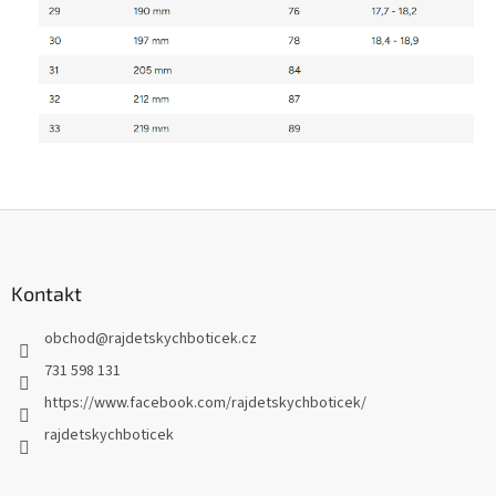
Z
á
p
a
Kontakt
t
obchod
@
rajdetskychboticek.cz
í
731 598 131
https://www.facebook.com/rajdetskychboticek/
rajdetskychboticek