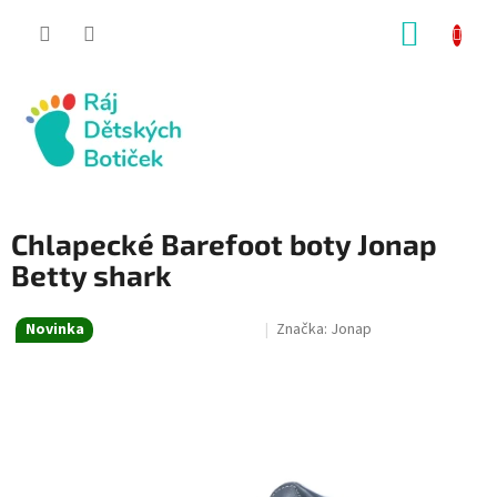
Přejít
NÁKUP
na
obsah
KOŠÍK
Chlapecké Barefoot boty Jonap
Betty shark
Novinka
Značka:
Jonap
SALECODE:RAJ30:30:%