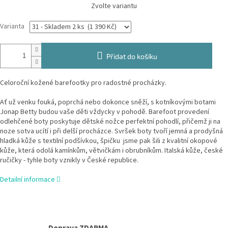
Měrná
Zvolte variantu
cena:
Varianta
Přidat do košíku
Celoroční kožené barefootky pro radostné procházky.
Ať už venku fouká, poprchá nebo dokonce sněží, s kotníkovými botami
Jonap Betty budou vaše děti vždycky v pohodě. Barefoot provedení
odlehčené boty poskytuje dětské nožce perfektní pohodlí, přičemž ji na
noze sotva ucítí i při delší procházce. Svršek boty tvoří jemná a prodyšná
hladká kůže s textilní podšívkou, špičku jsme pak šili z kvalitní okopové
kůže, která odolá kamínkům, větvičkám i obrubníkům. Italská kůže, české
ručičky - tyhle boty vznikly v České republice.
Detailní informace
Doprava ZDARMA