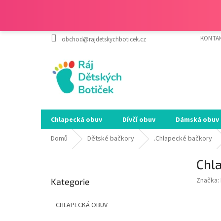
Přejít
KONTA
obchod@rajdetskychboticek.cz
na
obsah
Chlapecká obuv
Dívčí obuv
Dámská obuv
Domů
Dětské bačkory
.Chlapecké bačkory
P
Chl
o
Přeskočit
s
Značka:
Kategorie
kategorie
t
r
CHLAPECKÁ OBUV
a
n