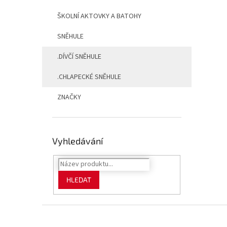
ŠKOLNÍ AKTOVKY A BATOHY
SNĚHULE
.DÍVČÍ SNĚHULE
.CHLAPECKÉ SNĚHULE
ZNAČKY
Vyhledávání
HLEDAT
Z
á