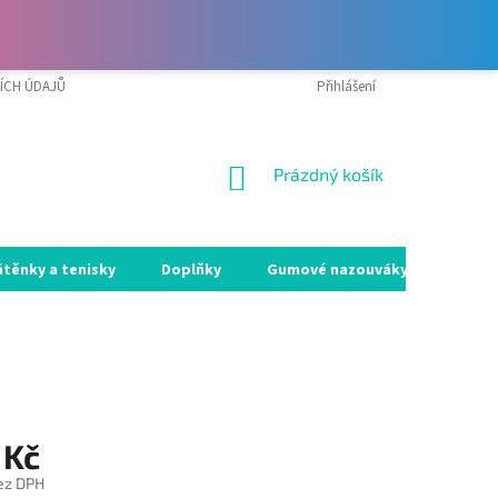
ÍCH ÚDAJŮ
VRÁCENÍ ZBOŽÍ A REKLAMACE
Přihlášení
MOJE OBJEDNÁVKA
NÁKUPNÍ
Prázdný košík
KOŠÍK
átěnky a tenisky
Doplňky
Gumové nazouváky
Holín
 Kč
ez DPH