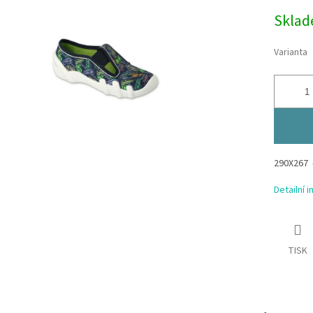
Měrná
Skla
cena:
Varianta
290X267
Detailní 
TISK