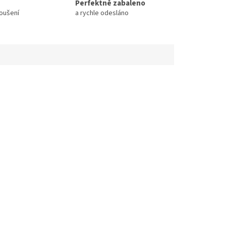
Perfektně zabaleno
koušení
a rychle odesláno