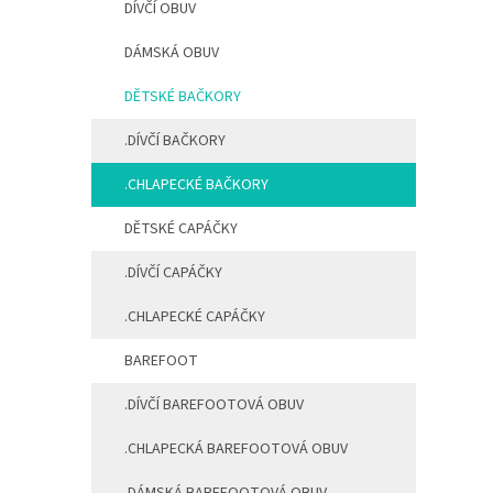
DÍVČÍ OBUV
n
í
DÁMSKÁ OBUV
p
a
DĚTSKÉ BAČKORY
n
e
.DÍVČÍ BAČKORY
l
.CHLAPECKÉ BAČKORY
DĚTSKÉ CAPÁČKY
.DÍVČÍ CAPÁČKY
.CHLAPECKÉ CAPÁČKY
BAREFOOT
.DÍVČÍ BAREFOOTOVÁ OBUV
.CHLAPECKÁ BAREFOOTOVÁ OBUV