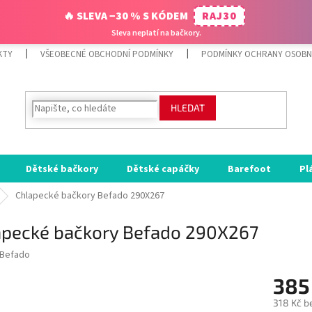
🔥 SLEVA −30 % S KÓDEM
RAJ30
Sleva neplatí na bačkory.
KTY
VŠEOBECNÉ OBCHODNÍ PODMÍNKY
PODMÍNKY OCHRANY OSOBN
HLEDAT
Dětské bačkory
Dětské capáčky
Barefoot
Pl
Chlapecké bačkory Befado 290X267
apecké bačkory Befado 290X267
Befado
385
318 Kč b