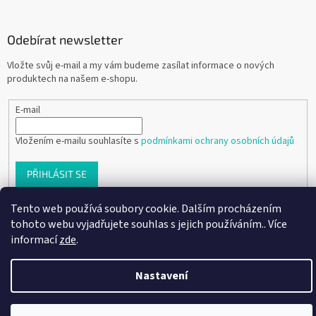
Odebírat newsletter
Vložte svůj e-mail a my vám budeme zasílat informace o nových
produktech na našem e-shopu.
E-mail
Vložením e-mailu souhlasíte s
podmínkami ochrany osobních údajů
PŘIHLÁSIT SE
Tento web používá soubory cookie. Dalším procházením
tohoto webu vyjadřujete souhlas s jejich používáním.. Více
Vytvořil Shoptet
informací
zde
.
Nastavení
Copyright 2026
Ráj dětských botiček
. Všechna práva vyhrazena.