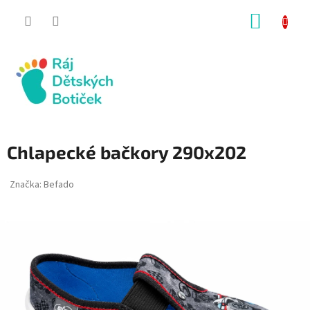
Přejít
NÁKUP
na
obsah
KOŠÍK
Chlapecké bačkory 290x202
Značka:
Befado