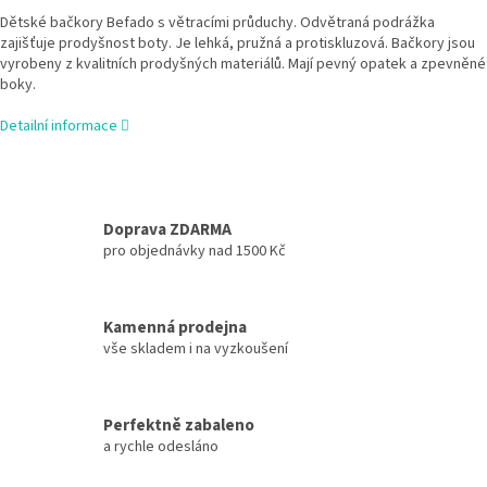
Dětské bačkory Befado s větracími průduchy. Odvětraná podrážka
zajišťuje prodyšnost boty. Je lehká, pružná a protiskluzová. Bačkory jsou
vyrobeny z kvalitních prodyšných materiálů. Mají pevný opatek a zpevněné
boky.
Detailní informace
Doprava ZDARMA
pro objednávky nad 1500 Kč
Kamenná prodejna
vše skladem i na vyzkoušení
Perfektně zabaleno
a rychle odesláno