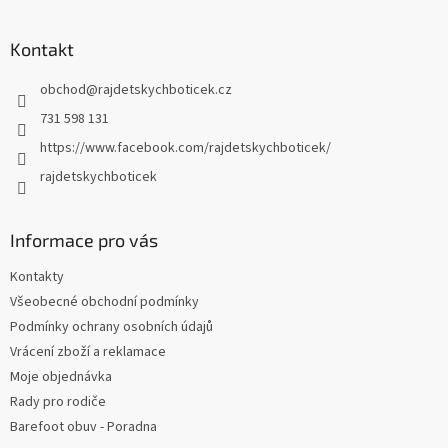
á
p
a
Kontakt
t
obchod
@
rajdetskychboticek.cz
í
731 598 131
https://www.facebook.com/rajdetskychboticek/
rajdetskychboticek
Informace pro vás
Kontakty
Všeobecné obchodní podmínky
Podmínky ochrany osobních údajů
Vrácení zboží a reklamace
Moje objednávka
Rady pro rodiče
Barefoot obuv - Poradna