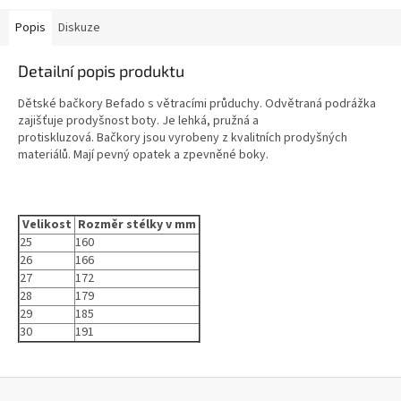
Popis
Diskuze
Detailní popis produktu
Dětské bačkory Befado s větracími průduchy. Odvětraná podrážka
zajišťuje prodyšnost boty. Je lehká, pružná a
protiskluzová. Bačkory jsou vyrobeny z kvalitních prodyšných
materiálů. Mají pevný opatek a zpevněné boky.
Velikost
Rozměr stélky v mm
25
160
26
166
27
172
28
179
29
185
30
191
Z