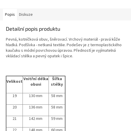
Popis
Diskuze
Detailní popis produktu
Pevná, kotníčková obuv, šněrovací. Vrchový materiál - pravá kůže
hladká. Podšívka - netkaná textilie. Podešev je z termoplastického
kaučuku s módní povrchovou úpravou. Předností je vyjímatelná
vkládací stélka a pevný opatek i špice.
Vnitřní délka
Šířka
Velikost
obuvi
stélky
19
130 mm
58 mm
20
136 mm
58 mm
21
142 mm
59 mm
22
148 mm
60 mm