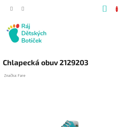
Přejít
NÁKUP
na
obsah
KOŠÍK
Chlapecká obuv 2129203
Značka:
Fare