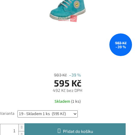
983 Kč
–39 %
983 Kč
–39 %
595 Kč
492 Kč bez DPH
Měrná
Skladem
(1 ks)
cena:
Varianta
Přidat do košíku