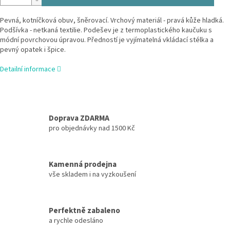
Pevná, kotníčková obuv, šněrovací. Vrchový materiál - pravá kůže hladká.
Podšívka - netkaná textilie. Podešev je z termoplastického kaučuku s
módní povrchovou úpravou. Předností je vyjímatelná vkládací stélka a
pevný opatek i špice.
Detailní informace
Doprava ZDARMA
pro objednávky nad 1500 Kč
Kamenná prodejna
vše skladem i na vyzkoušení
Perfektně zabaleno
a rychle odesláno