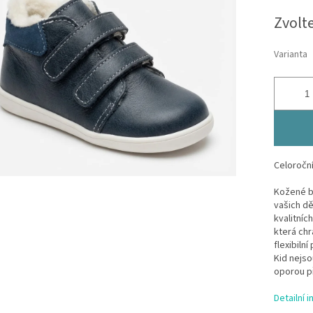
Měrná
Zvolt
cena:
Varianta
Celoročn
Kožené bo
vašich dě
kvalitníc
která chr
flexibiln
Kid nejso
oporou př
Detailní 