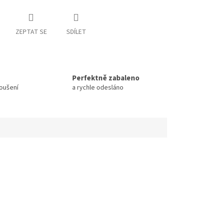
ZEPTAT SE
SDÍLET
Perfektně zabaleno
koušení
a rychle odesláno