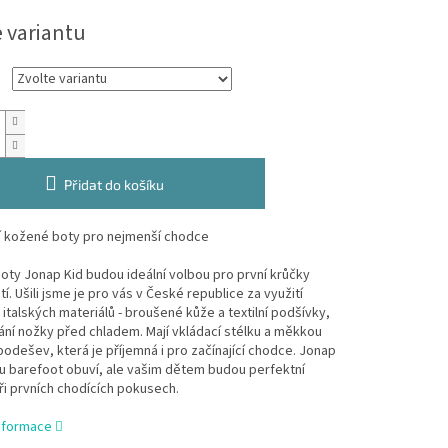
e variantu
Přidat do košíku
í kožené boty pro nejmenší chodce
ty Jonap Kid budou ideální volbou pro první krůčky
tí. Ušili jsme je pro vás v České republice za využití
h italských materiálů - broušené kůže a textilní podšívky,
ání nožky před chladem. Mají vkládací stélku a měkkou
í podešev, která je příjemná i pro začínající chodce. Jonap
u barefoot obuví, ale vašim dětem budou perfektní
i prvních chodících pokusech.
informace