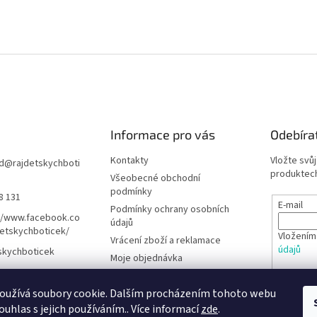
Informace pro vás
Odebíra
Kontakty
Vložte svů
d
@
rajdetskychboti
produktech
Všeobecné obchodní
podmínky
8 131
E-mail
Podmínky ochrany osobních
//www.facebook.co
údajů
etskychboticek/
Vložením
Vrácení zboží a reklamace
údajů
skychboticek
Moje objednávka
Rady pro rodiče
PŘIHL
oužívá soubory cookie. Dalším procházením tohoto webu
Barefoot obuv - Poradna
ouhlas s jejich používáním.. Více informací
zde
.