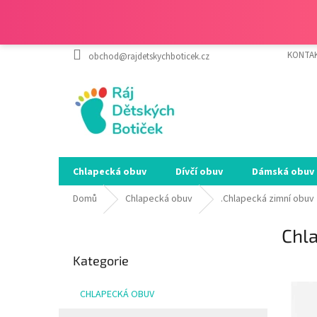
Přejít
KONTA
obchod@rajdetskychboticek.cz
na
obsah
Chlapecká obuv
Dívčí obuv
Dámská obuv
Domů
Chlapecká obuv
.Chlapecká zimní obuv
P
Chl
o
Přeskočit
s
Kategorie
kategorie
SALEC
t
r
CHLAPECKÁ OBUV
a
n