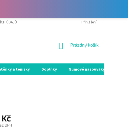
ÍCH ÚDAJŮ
VRÁCENÍ ZBOŽÍ A REKLAMACE
Přihlášení
MOJE OBJEDNÁVKA
NÁKUPNÍ
Prázdný košík
KOŠÍK
átěnky a tenisky
Doplňky
Gumové nazouváky
Holín
 Kč
ez DPH