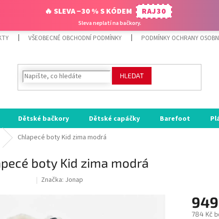
🔥 SLEVA −30 % S KÓDEM
RAJ30
Sleva neplatí na bačkory.
KTY
VŠEOBECNÉ OBCHODNÍ PODMÍNKY
PODMÍNKY OCHRANY OSOBN
HLEDAT
Dětské bačkory
Dětské capáčky
Barefoot
Pl
Chlapecé boty Kid zima modrá
apecé boty Kid zima modrá
Značka:
Jonap
ODE:RAJ30:30:%
949
784 Kč b