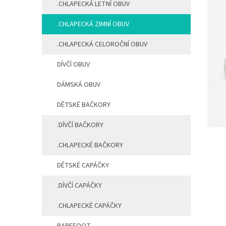
.CHLAPECKÁ LETNÍ OBUV
n
í
.CHLAPECKÁ ZIMNÍ OBUV
p
a
.CHLAPECKÁ CELOROČNÍ OBUV
n
e
DÍVČÍ OBUV
l
DÁMSKÁ OBUV
DĚTSKÉ BAČKORY
.DÍVČÍ BAČKORY
.CHLAPECKÉ BAČKORY
DĚTSKÉ CAPÁČKY
.DÍVČÍ CAPÁČKY
.CHLAPECKÉ CAPÁČKY