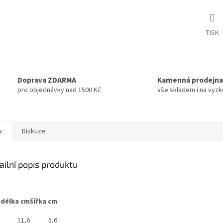
TISK
Doprava ZDARMA
Kamenná prodejna
pro objednávky nad 1500 Kč
vše skladem i na vyz
s
Diskuze
ailní popis produktu
o
délka cm
šířka cm
11,6
5,6