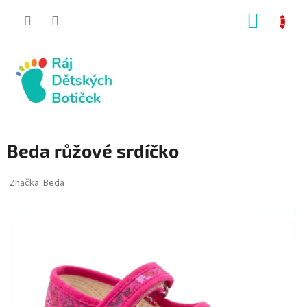
Přejít
NÁKUP
na
obsah
KOŠÍK
Beda růžové srdíčko
Značka:
Beda