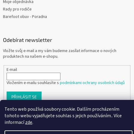
Moje objednávka
Rady pro rodiče
Barefoot obuv - Poradna
Odebírat newsletter
Vložte svůj e-mail a my vám budeme zasílat informace o nových
produktech na našem e-shopu.
E-mail
Vložením e-mailu souhlasíte s
podmínkami ochrany osobních údajů
PŘIHLÁSIT SE
Tento web používá soubory cookie. Dalším procházením
tohoto webu vyjadřujete souhlas s jejich používáním.. Více
informací
zde
.
Vytvořil Shoptet