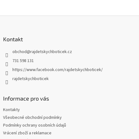
Z
á
p
a
Kontakt
t
obchod
@
rajdetskychboticek.cz
í
731 598 131
https://www.facebook.com/rajdetskychboticek/
rajdetskychboticek
Informace pro vás
Kontakty
Všeobecné obchodní podmínky
Podmínky ochrany osobních údajů
Vrácení zboží a reklamace