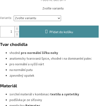
Měrná
Zvolte variantu
cena:
Varianta
Přidat do košíku
Tvar chodidla
vhodné
pro normální šířku nohy
anatomicky tvarovaná špice, vhodné i na dominantní palec
pro normální a vyšší nárt
na normální patu
zpevněný opatek
Materiál
svrchní materiál v kombinaci
textilu a syntetiky
podšívka je ze síťoviny
membrána
Reimatec