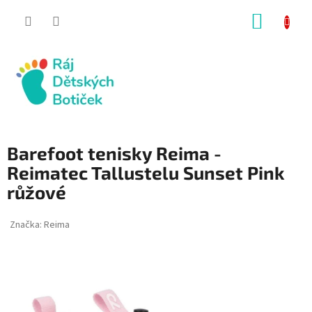
Přejít
NÁKUP
na
obsah
KOŠÍK
Barefoot tenisky Reima -
Reimatec Tallustelu Sunset Pink
růžové
Značka:
Reima