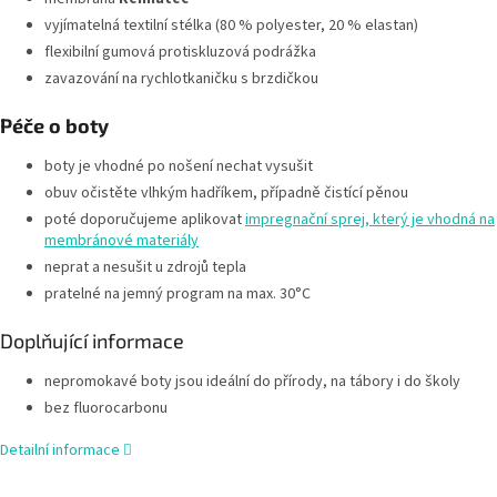
vyjímatelná textilní
stélka (80 % polyester, 20 % elastan)
flexibilní gumová protiskluzová podrážka
zavazování na rychlotkaničku s brzdičkou
Péče o boty
boty je vhodné po nošení nechat vysušit
obuv očistěte vlhkým hadříkem, případně čistící pěnou
poté doporučujeme aplikovat
impregnační sprej, který je vhodná na
membránové materiály
neprat a nesušit u zdrojů tepla
pratelné na jemný program na max. 30°C
Doplňující informace
nepromokavé boty jsou ideální do přírody, na tábory i do školy
bez fluorocarbonu
Detailní informace