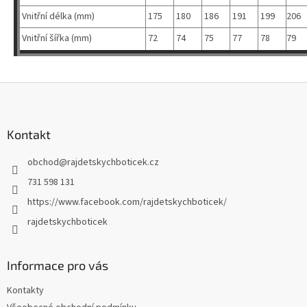
Vnitřní délka (mm)
175
180
186
191
199
206
Vnitřní šířka (mm)
72
74
75
77
78
79
Z
á
p
a
Kontakt
t
obchod
@
rajdetskychboticek.cz
í
731 598 131
https://www.facebook.com/rajdetskychboticek/
rajdetskychboticek
Informace pro vás
Kontakty